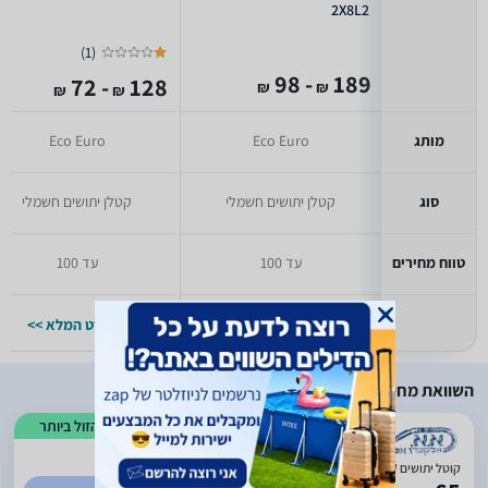
2X8L2
)
1
(
- 98
189
- 72
128
₪
₪
₪
₪
מותג
Eco Euro
Eco Euro
סוג
קטלן יתושים חשמלי
קטלן יתושים חשמלי
טווח מחירים
עד 100
עד 100
למפרט המלא >>
למפרט המלא >>
השוואת מחירים
הזול ביותר
)
184
(
5
קוטל יתושים Eco Euro HYEGS01/6W