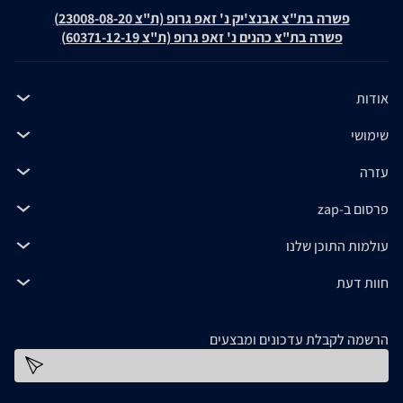
פשרה בת"צ אבנצ'יק נ' זאפ גרופ (ת"צ 23008-08-20)
פשרה בת"צ כהנים נ' זאפ גרופ (ת"צ 60371-12-19)
אודות
שימושי
עזרה
פרסום ב-zap
עולמות התוכן שלנו
חוות דעת
הרשמה לקבלת עדכונים ומבצעים
כתובת דוא''ל