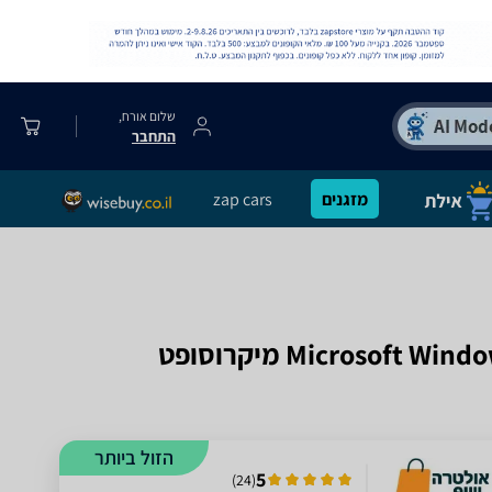
שלום אורח,
התחבר
מזגנים
zap cars
הזול ביותר
5
)
24
(