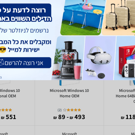
 Windows 10
Microsoft Windows 10
Microsof
ional OEM
Home OEM
Home 64Bi
)
2
(
551
- 89
493
₪
₪
₪
₪
osoft
Microsoft
Mi