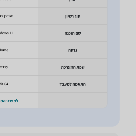
סוג רשיון
יעודכן בק
שם תוכנה
dows 11
גרסה
Home
שפת המערכת
עברית
התאמה למעבד
64 Bit
למפרט המ