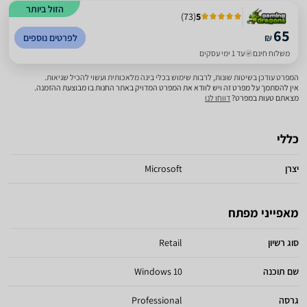
הזול ביותר
)
73
(
5
65
₪
לפרטים נוספים
משלוח חינם
עד 1 ימי עסקים
המפרט עודכן בשיטות שונות, לרבות שימוש בכלי בינה מלאכותית ועשוי להכיל שגיאות.
אין להסתמך על מפרט זה ויש לוודא את המפרט המדויק באתר החנות בו מבוצעת ההזמנה.
מצאתם טעות במפרט?
דווחו לנו
כללי
יצרן
Microsoft
מאפייני מפתח
סוג רשיון
Retail
שם תוכנה
Windows 10
גרסה
Professional