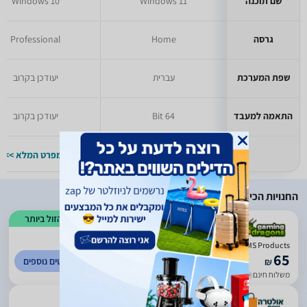
שם תוכנה
Windows 11
Windows 10
גרסה
Home
Professional
שפת המערכת
עברית
יעודכן בקרוב
התאמה למעבד
64 Bit
יעודכן בקרוב
למפרט המלא >>
למפרט המלא >>
החנויות הכי זולות
הזול ביותר
)
73
(
5
Windows 10 Pro Retail MS Products עותק דיגיטלית
65
לפרטים נוספים
₪
משלוח חינם
עד 1 ימי עסקים
)
24
(
5