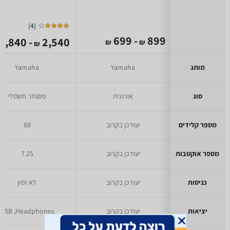
)
4
(
- 699
899
- 1,840
2,540
₪
₪
₪
מותג
Yamaha
Yamaha
סוג
אורגנית
פסנתר חשמלי
מספר קלידים
יעודכן בקרוב
88
מספר אוקטבות
יעודכן בקרוב
7.25
כניסות
יעודכן בקרוב
לא זמין
יציאות
יעודכן בקרוב
USB ,Headphones