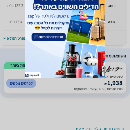
רוחב
יעודכן בקרוב
132.3 ס"מ
גובה
יעודכן בקרוב
15.4 ס"מ
למפרט המלא >>
למפרט המלא >>
השוואת מחירים
הזול ביותר
)
320
(
5
סינטיסייזר אקאי AKAI PROFESSIONAL TimbreWolf
1,938
לפרטים נוספים
₪
כולל משלוח (50 ₪)
עד 5 ימי עסקים
חיפוש חנויות קלידים לפי עיר