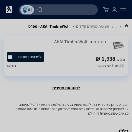
...
השוואת מחירים קלידים
AKAI TimbreWolf - מפרט
‏סינתסייזר AKAI TimbreWolf
לפרטים נוספים
1,938 ₪
החל מ-
עד 5 ימי עסקים
ב-
דיאז
להשוואת מחירים
המפרט עודכן בשיטות שונות, לרבות שימוש בכלי בינה מלאכותית ועשוי להכיל שגיאות.
אין להסתמך על מפרט זה ויש לוודא את המפרט המדויק באתר החנות בו מבוצעת ההזמנה.
מצאתם טעות במפרט?
דווחו לנו
כללי