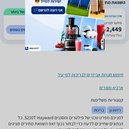
השוואת מחירים
הזול ביותר
פילטר לבריכה דגם S210T תוצרת Hayward קוטר 500 מ"מ
2,449
לפרטים נוספים
₪
כולל משלוח (50 ₪)
עד 7 ימי עסקים
חיפוש חנויות אביזרים לבריכות לפי עיר
ארכיון מוצרים
קטגוריות משלימות
ריהוט גן
בריכות
לפניכם מפרט טכני של ‏פילטרים ומסננים S210T Hayward. כל
הנתונים שחייבים לדעת כדי לבחור נכון! זאפ השוואת מחירים מציגים