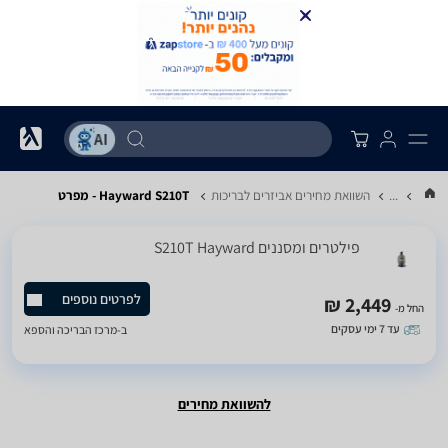
...
השוואת מחירים אביזרים לבריכות
Hayward S210T - מפרט
‏פילטרים ומסננים S210T Hayward
לפרטים נוספים
2,449 ₪
החל מ-
עד 7 ימי עסקים
ב-
מרכז הבריכה והספא
להשוואת מחירים