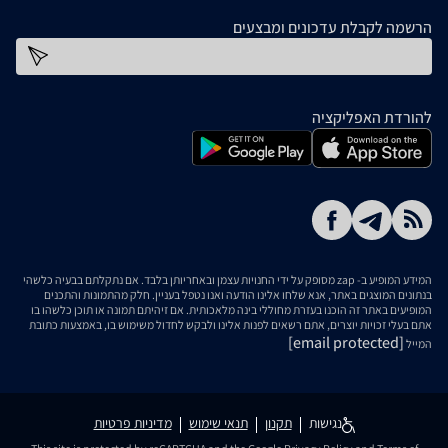
הרשמה לקבלת עדכונים ומבצעים
כתובת דוא''ל
להורדת האפליקציה
המידע המופיע ב- zap מסופק על ידי החנויות עצמן ובאחריותן בלבד. אם נתקלתם בבעיה כלשהי
בנתונים המוצגים באתר, אנא שלחו אלינו הודעה ואנו נטפל בעניין. חלק מהתמונות והתכנים
המופיעים באתר זה הוכנו בעזרת מחוללי בינה מלאכותית. אם זיהיתם תמונה או תוכן כלשהו בו
אתם בעלי זכויות יוצרים, אתם רשאים לפנות אלינו ולבקש לחדול משימוש בו, באמצעות כתובת
[email protected]
המייל
נגישות
תקנון
תנאי שימוש
מדיניות פרטיות