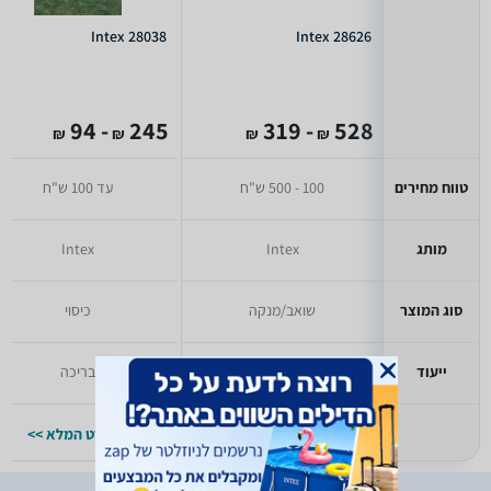
Intex 28038
Intex 28626
- 94
245
- 319
528
₪
₪
₪
₪
טווח מחירים
100 - 500 ש"ח
עד 100 ש"ח
מותג
Intex
Intex
סוג המוצר
שואב/מנקה
כיסוי
ייעוד
בריכה
בריכה
למפרט המלא >>
למפרט המלא >>