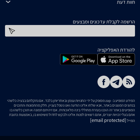
חוות דעת
הרשמה לקבלת עדכונים ומבצעים
כתובת דוא''ל
להורדת האפליקציה
המידע המופיע ב- zap מסופק על ידי החנויות עצמן ובאחריותן בלבד. אם נתקלתם בבעיה כלשהי
בנתונים המוצגים באתר, אנא שלחו אלינו הודעה ואנו נטפל בעניין. חלק מהתמונות והתכנים
המופיעים באתר זה הוכנו בעזרת מחוללי בינה מלאכותית. אם זיהיתם תמונה או תוכן כלשהו בו
אתם בעלי זכויות יוצרים, אתם רשאים לפנות אלינו ולבקש לחדול משימוש בו, באמצעות כתובת
[email protected]
המייל