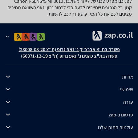
לפניכם מפרט טכני של ‏לייזר ‏משולבת Canon i-SENSYS MF3010
קנון. כל הנתונים שחייבים לדעת כדי לבחור נכון! זאפ השוואת מחירים
מציגים לכם את כל המידע שעוזר לכם להשוות.
פשרה בת"צ אבנצ'יק נ' זאפ גרופ (ת"צ 23008-08-20)
פשרה בת"צ כהנים נ' זאפ גרופ (ת"צ 60371-12-19)
אודות
שימושי
עזרה
פרסום ב-zap
עולמות התוכן שלנו