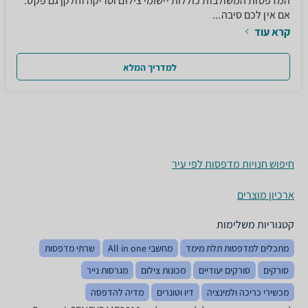
המדפסות המשולבות כוללות יישומי צילום וסריקה וחלקן גם פקס.
אם אין לכם סיבה...
קרא עוד
למדריך המלא
חיפוש חנויות מדפסות לפי עיר
ארכיון מוצרים
קטגוריות משלימות
מתכלים למדפסות תלת מימד
מחשבי All in one
שרתי מדפסות
סורקים
סורקים יעודיים
מכונות צילום
מגרסות נייר
מכשירי כריכה ולמינציה
דיו וטונרים
מדיה להדפסה