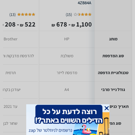
4ZB84A
)
13
(
)
15
(
- 208
522
- 678
1,100
₪
₪
₪
₪
מותג
HP
Brother
סוג המדפסת
משולבת
להדפסת מדבקות ותוויו
טכנולוגיית הדפסה
מדפסת לייזר
תרמית
גודל נייר מרבי
A4
יעודכן בקרוב
תאריך כניסה לזאפ
עד 2021
עד 2021
סוג הפלט
שחור לבן
שחור לבן