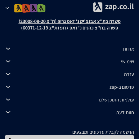
פשרה בת"צ אבנצ'יק נ' זאפ גרופ (ת"צ 23008-08-20)
פשרה בת"צ כהנים נ' זאפ גרופ (ת"צ 60371-12-19)
אודות
שימושי
עזרה
פרסום ב-zap
עולמות התוכן שלנו
חוות דעת
הרשמה לקבלת עדכונים ומבצעים