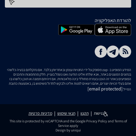
כתובת דוא''ל
להורדת האפליקציה
המידע המופיע ב- zap מסופק על ידי החנויות עצמן ובאחריותן בלבד. אם נתקלתם בבעיה כלשהי
בנתונים המוצגים באתר, אנא שלחו אלינו הודעה ואנו נטפל בעניין. חלק מהתמונות והתכנים
המופיעים באתר זה הוכנו בעזרת מחוללי בינה מלאכותית. אם זיהיתם תמונה או תוכן כלשהו בו
אתם בעלי זכויות יוצרים, אתם רשאים לפנות אלינו ולבקש לחדול משימוש בו, באמצעות כתובת
[email protected]
המייל
נגישות
תקנון
תנאי שימוש
מדיניות פרטיות
This site is protected by reCAPTCHA and the Google
Privacy Policy
and
Terms of
Service
apply
Design by uniqui