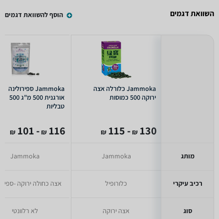
השוואת דגמים
הוסף להשוואת דגמים
Jammoka כלורלה אצה
Jammoka ספירולינה
ירוקה 500 כמוסות
אורגנית 500 מ"ג 500
טבליות
- 101
116
- 115
130
₪
₪
₪
₪
מותג
Jammoka
Jammoka
רכיב עיקרי
כלורופיל
אצה כחולה ירוקה -ספירו
סוג
אצה ירוקה
לא רלוונטי