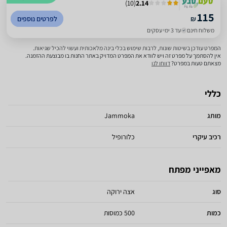
)
10
(
2.14
115
₪
לפרטים נוספים
משלוח חינם
עד 3 ימי עסקים
המפרט עודכן בשיטות שונות, לרבות שימוש בכלי בינה מלאכותית ועשוי להכיל שגיאות.
אין להסתמך על מפרט זה ויש לוודא את המפרט המדויק באתר החנות בו מבוצעת ההזמנה.
מצאתם טעות במפרט?
דווחו לנו
כללי
מותג
Jammoka
רכיב עיקרי
כלורופיל
מאפייני מפתח
סוג
אצה ירוקה
כמות
500 כמוסות