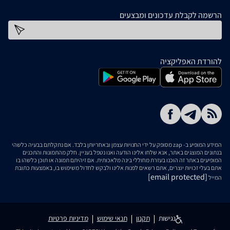
הרשמה לקבלת עדכונים ומבצעים
כתובת דוא''ל
להורדת האפליקציה
המידע המופיע ב- zap מסופק על ידי החנויות עצמן ובאחריותן בלבד. אם נתקלתם בבעיה כלשהי
בנתונים המוצגים באתר, אנא שלחו אלינו הודעה ואנו נטפל בעניין. חלק מהתמונות והתכנים
המופיעים באתר זה הוכנו בעזרת מחוללי בינה מלאכותית. אם זיהיתם תמונה או תוכן כלשהו בו
אתם בעלי זכויות יוצרים, אתם רשאים לפנות אלינו ולבקש לחדול משימוש בו, באמצעות כתובת
[email protected]
המייל
נגישות
תקנון
תנאי שימוש
מדיניות פרטיות