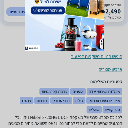
משקפת ניקון Nikon 8x20hg L Dcf - יבואן רשמי - יבואן רשמי
2,490
לפרטים נוספים
₪
כולל משלוח (20 ₪)
עד 7 ימי עסקים
חיפוש חנויות משקפות לפי עיר
ארכיון מוצרים
קטגוריות משלימות
מקלחות ושירותי שדה
אופניים
ערכות קפה וגזיות
מצפנים ומערכות ניווט
כילות
בגדי ספורט
צידניות
פנסים
טלסקופים
אוהלים
לפניכם מפרט טכני של משקפת Nikon 8x20HG L DCF ניקון. כל
הנתונים שחייבים לדעת כדי לבחור נכון! זאפ השוואת מחירים מציגים