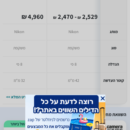
4,960 ₪
- 2,470
2,529
₪
₪
מותג
Nikon
Nikon
סוג
משקפת
משקפת
הגדלה
8 פי
8 פי
קוטר העדשה
42 מ"מ
32 מ"מ
למפרט המלא >>
למפרט המלא >>
השוואת מחירים
הזול ביותר
)
473
(
3.4