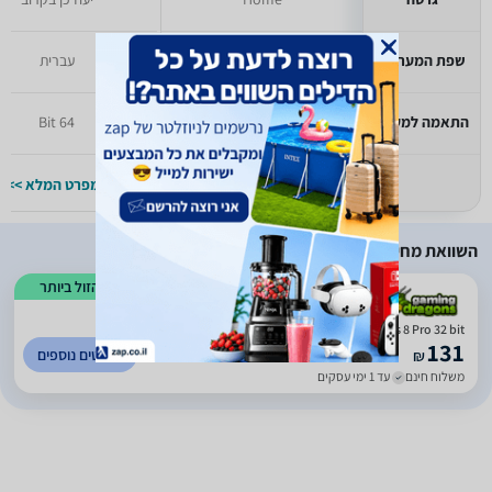
שפת המערכת
עברית
עברית
התאמה למעבד
64 Bit
64 Bit
למפרט המלא >>
למפרט המלא >>
השוואת מחירים
הזול ביותר
)
73
(
5
Microsoft Windows 8 Pro 32 bit עברית OEM עותק דיגיטלית
131
לפרטים נוספים
₪
משלוח חינם
עד 1 ימי עסקים