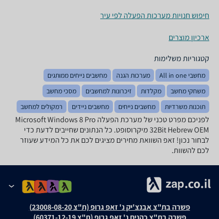
חיפוש חנויות מערכות הפעלה לפי עיר
ארכיון מוצרים
קטגוריות משלימות
מחשבי All in one
מערכות הגנה
מחשבים נייחים ממותגים
משחקי מחשב
מקלדות
זיכרונות למחשבים
מסכי מחשב
תוכנות משרדיות
מחשבים נייחים
מחשבים ניידים
רמקולים למחשב
לפניכם מפרט טכני של מערכת הפעלה Microsoft Windows 8 Pro
32Bit Hebrew OEM מיקרוסופט. כל הנתונים שחייבים לדעת כדי
לבחור נכון! זאפ השוואת מחירים מציגים לכם את כל המידע שעוזר
לכם להשוות.
פשרה בת"צ אבנצ'יק נ' זאפ גרופ (ת"צ 23008-08-20)
פשרה בת"צ כהנים נ' זאפ גרופ (ת"צ 60371-12-19)