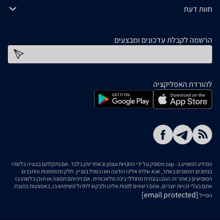
חוות דעת
הרשמה לקבלת עדכונים ומבצעים
כתובת דוא''ל
להורדת האפליקציה
המידע המופיע ב- zap מסופק על ידי החנויות עצמן ובאחריותן בלבד. אם נתקלתם בבעיה כלשהי
בנתונים המוצגים באתר, אנא שלחו אלינו הודעה ואנו נטפל בעניין. חלק מהתמונות והתכנים
המופיעים באתר זה הוכנו בעזרת מחוללי בינה מלאכותית. אם זיהיתם תמונה או תוכן כלשהו בו
אתם בעלי זכויות יוצרים, אתם רשאים לפנות אלינו ולבקש לחדול משימוש בו, באמצעות כתובת
[email protected]
המייל