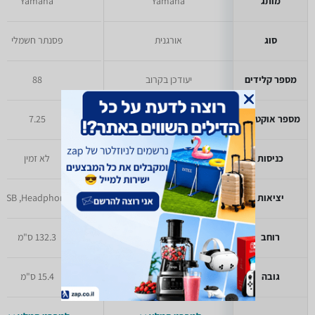
מותג
Yamaha
Yamaha
סוג
אורגנית
פסנתר חשמלי
מספר קלידים
יעודכן בקרוב
88
מספר אוקטבות
יעודכן בקרוב
7.25
כניסות
יעודכן בקרוב
לא זמין
יציאות
יעודכן בקרוב
USB ,Headphones
רוחב
יעודכן בקרוב
132.3 ס"מ
גובה
יעודכן בקרוב
15.4 ס"מ