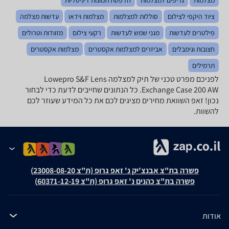
ציוד היקפי לצילום
סוללות למצלמות
מצלמות וידאו
עדשות מצלמה
פילטרים לעדשות
מגני שמש לעדשות
רקעי צילום
מזוודות וטרולים
חצובות וגימבלים
אביזרים למצלמות אקסטרים
מצלמות אקסטרים
תרמילים
לפניכם מפרט טכני של תיק למצלמה Lowepro S&F Lens
Exchange Case 200 AW. כל הנתונים שחייבים לדעת כדי לבחור
נכון! זאפ השוואת מחירים מציגים לכם את כל המידע שעוזר לכם
להשוות.
פשרה בת"צ אבנצ'יק נ' זאפ גרופ (ת"צ 23008-08-20)
פשרה בת"צ כהנים נ' זאפ גרופ (ת"צ 60371-12-19)
אודות