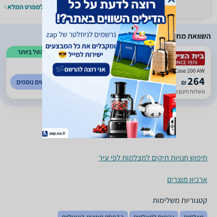
למפרט המלא >>
למפרט המלא >>
השוואת מחירים
הזול ביותר
)
120
(
0
Lowepro S&F Lens Exchange Case 200 AW
264
לפרטים נוספים
₪
משלוח חינם
עד 7 ימי עסקים
חיפוש חנויות תיקים למצלמות לפי עיר
ארכיון מוצרים
קטגוריות משלימות
מצלמות
גריפים למצלמות
הדפסת תמונות דיגיטליות