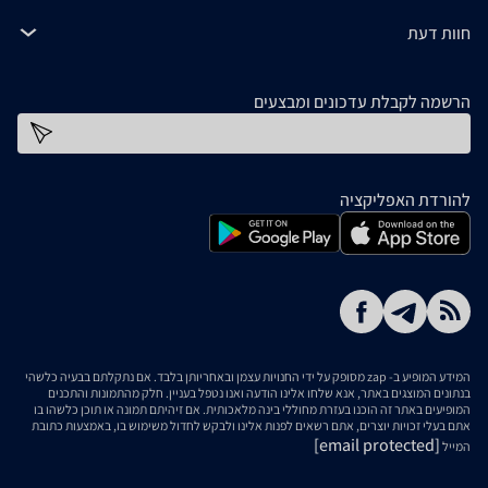
חוות דעת
הרשמה לקבלת עדכונים ומבצעים
כתובת דוא''ל
להורדת האפליקציה
המידע המופיע ב- zap מסופק על ידי החנויות עצמן ובאחריותן בלבד. אם נתקלתם בבעיה כלשהי
בנתונים המוצגים באתר, אנא שלחו אלינו הודעה ואנו נטפל בעניין. חלק מהתמונות והתכנים
המופיעים באתר זה הוכנו בעזרת מחוללי בינה מלאכותית. אם זיהיתם תמונה או תוכן כלשהו בו
אתם בעלי זכויות יוצרים, אתם רשאים לפנות אלינו ולבקש לחדול משימוש בו, באמצעות כתובת
[email protected]
המייל