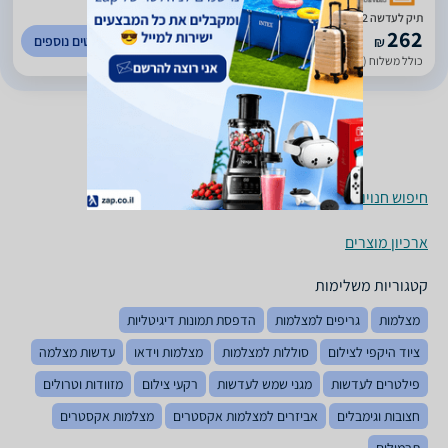
תיק לעדשה Lowepro 13X32
262
לפרטים נוספים
₪
כולל משלוח (29 ₪)
עד 7 ימי עסקים
חיפוש חנויות תיקים למצלמות לפי עיר
ארכיון מוצרים
קטגוריות משלימות
מצלמות
גריפים למצלמות
הדפסת תמונות דיגיטליות
ציוד היקפי לצילום
סוללות למצלמות
מצלמות וידאו
עדשות מצלמה
פילטרים לעדשות
מגני שמש לעדשות
רקעי צילום
מזוודות וטרולים
חצובות וגימבלים
אביזרים למצלמות אקסטרים
מצלמות אקסטרים
תרמילים