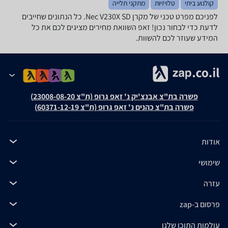
קולנוע ביתי
טלויזיות
מתקני תלייה
לפניכם מפרט טכני של מקרן Nec V230X SD. כל הנתונים שחייבים
לדעת כדי לבחור נכון! זאפ השוואת מחירים מציגים לכם את כל
המידע שעוזר לכם להשוות.
פשרה בת"צ אבנצ'יק נ' זאפ גרופ (ת"צ 23008-08-20)
פשרה בת"צ כהנים נ' זאפ גרופ (ת"צ 60371-12-19)
אודות
שימושי
עזרה
פרסום ב-zap
עולמות התוכן שלנו