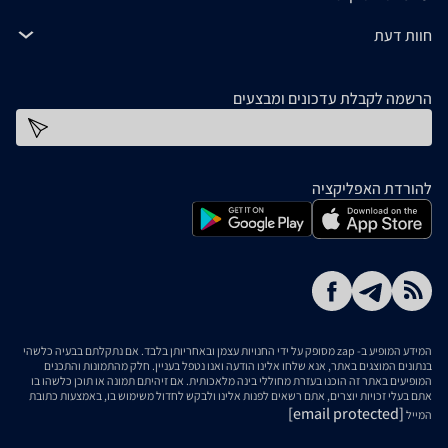
חוות דעת
הרשמה לקבלת עדכונים ומבצעים
כתובת דוא''ל
להורדת האפליקציה
המידע המופיע ב- zap מסופק על ידי החנויות עצמן ובאחריותן בלבד. אם נתקלתם בבעיה כלשהי
בנתונים המוצגים באתר, אנא שלחו אלינו הודעה ואנו נטפל בעניין. חלק מהתמונות והתכנים
המופיעים באתר זה הוכנו בעזרת מחוללי בינה מלאכותית. אם זיהיתם תמונה או תוכן כלשהו בו
אתם בעלי זכויות יוצרים, אתם רשאים לפנות אלינו ולבקש לחדול משימוש בו, באמצעות כתובת
[email protected]
המייל