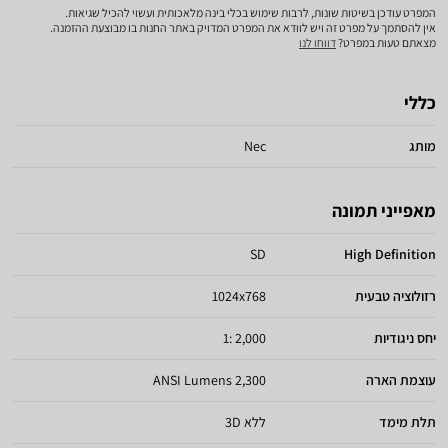
המפרט עודכן בשיטות שונות, לרבות שימוש בכלי בינה מלאכותית ועשוי להכיל שגיאות.
אין להסתמך על מפרט זה ויש לוודא את המפרט המדויק באתר החנות בו מבוצעת ההזמנה.
מצאתם טעות במפרט?
דווחו לנו
כללי
מותג
Nec
מאפייני תמונה
SD
High Definition
רזולוציה טבעית
1024x768
יחס ניגודיות
2,000 :1
עוצמת הארה
2,300 ANSI Lumens
תלת מימד
ללא 3D