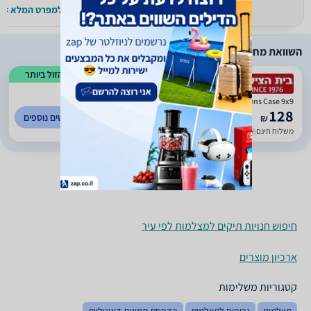
למפרט המלא >>
למפרט המלא >>
השוואת מחירים
הזול ביותר
)
120
(
0
Lowepro Lens Case 9x9
128
לפרטים נוספים
₪
משלוח חינם
עד 7 ימי עסקים
חיפוש חנויות תיקים למצלמות לפי עיר
ארכיון מוצרים
קטגוריות משלימות
מצלמות
גריפים למצלמות
הדפסת תמונות דיגיטליות