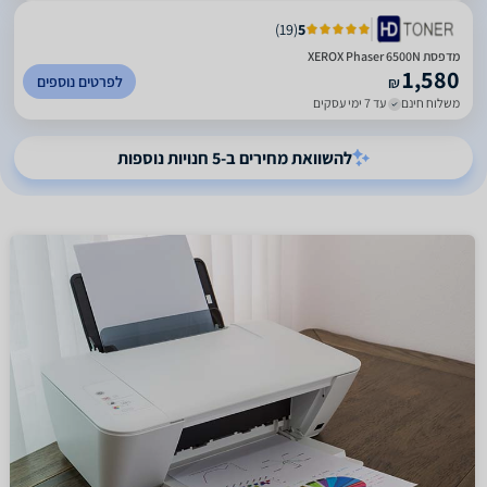
)
19
(
5
מדפסת XEROX Phaser 6500N
1,580
לפרטים נוספים
₪
משלוח חינם
עד 7 ימי עסקים
להשוואת מחירים ב-5 חנויות נוספות