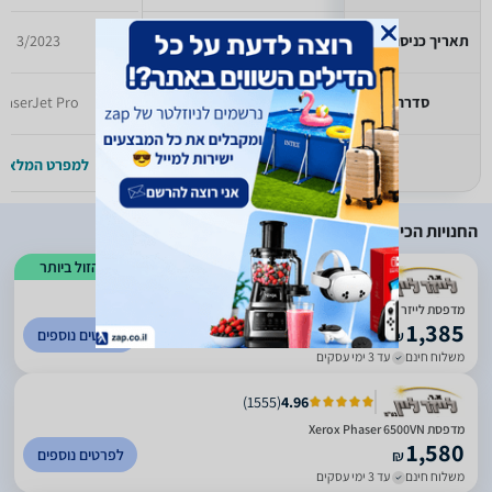
תאריך כניסה לזאפ
3/2022
3/2023
סדרה
hp laser jet
LaserJet Pro
למפרט המלא >>
למפרט המלא >
החנויות הכי זולות
הזול ביותר
)
1555
(
4.96
מדפסת לייזר Xerox Phaser 6500N זירוקס
1,385
לפרטים נוספים
₪
משלוח חינם
עד 3 ימי עסקים
)
1555
(
4.96
מדפסת Xerox Phaser 6500VN
1,580
לפרטים נוספים
₪
משלוח חינם
עד 3 ימי עסקים