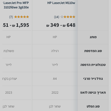
HP LaserJet Pro MFP
HP LaserJet M110w
3102fdwe 3g630e
)
7
(
)
14
(
- 851
1,595
- 349
648
₪
₪
₪
מותג
HP
HP
סוג המדפסת
רגילה
משולבת
טכנולוגיית הדפסה
לייזר
לייזר
גודל נייר מרבי
A4
יעודכן בקרוב
תאריך כניסה לזאפ
2022
2023
סוג הפלט
שחור לבן
שחור לבן