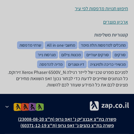
חיפוש חנויות מדפסות לפי עיר
ארכיון מוצרים
קטגוריות משלימות
מתכלים למדפסות תלת מימד
מחשבי All in one
שרתי מדפסות
סורקים
סורקים יעודיים
מכונות צילום
מגרסות נייר
מכשירי כריכה ולמינציה
דיו וטונרים
מדיה להדפסה
לפניכם מפרט טכני של ‏לייזר ‏רגילה Xerox Phaser 6500V_N זירוקס.
כל הנתונים שחייבים לדעת כדי לבחור נכון! זאפ השוואת מחירים
מציגים לכם את כל המידע שעוזר לכם להשוות.
פשרה בת"צ אבנצ'יק נ' זאפ גרופ (ת"צ 23008-08-20)
פשרה בת"צ כהנים נ' זאפ גרופ (ת"צ 60371-12-19)