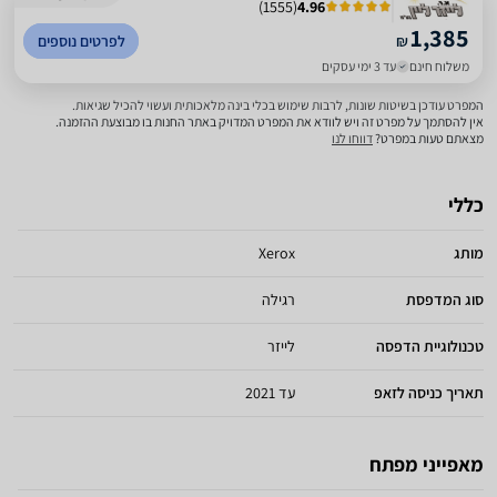
)
1555
(
4.96
1,385
₪
לפרטים נוספים
משלוח חינם
עד 3 ימי עסקים
המפרט עודכן בשיטות שונות, לרבות שימוש בכלי בינה מלאכותית ועשוי להכיל שגיאות.
אין להסתמך על מפרט זה ויש לוודא את המפרט המדויק באתר החנות בו מבוצעת ההזמנה.
מצאתם טעות במפרט?
דווחו לנו
כללי
מותג
Xerox
סוג המדפסת
רגילה
טכנולוגיית הדפסה
לייזר
תאריך כניסה לזאפ
עד 2021
מאפייני מפתח