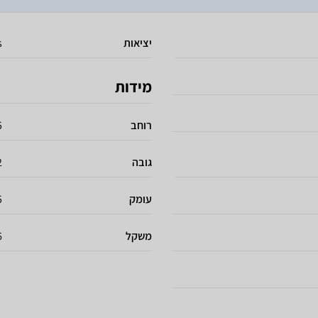
יציאות
s
מידות
רוחב
5
גובה
12
עומק
5
משקל
.6