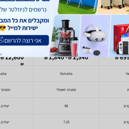
a P-225
Yamaha P45
Yamah
)
4
(
12,600
- 1,840
2,540
₪
₪
₪
₪
₪
maha
Yamaha
Y
ת
פסנתר חשמלי
פסנתר 
רוב
88
יעודכן 
רוב
7.25
יעודכן 