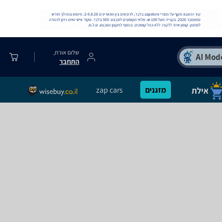
שלום אורח,
התחבר
מזגנים
zap cars