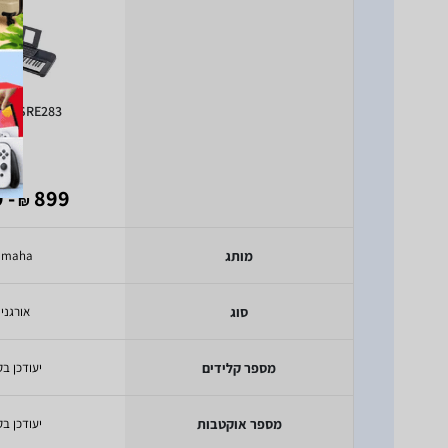
a PSRE283
- 699
899
₪
מותג
amaha
סוג
אורגני
מספר קלידים
יעודכן בק
מספר אוקטבות
יעודכן בק