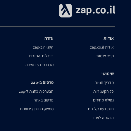
אודות
עזרה
אודות zap.co.il
הקנייה ב-zap
תנאי שימוש
ביטולים והחזרות
מרכז מידע ותמיכה
שימושי
פרסום ב-zap
מדריך חנויות
כל הקטגוריות
הצטרפות כחנות ל-zap
נפילת מחירים
פרסום באתר
חוות דעת קלידים
ממשק חנויות / יבואנים
הרשמה לאתר