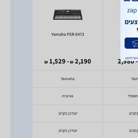
 MA88
Yamaha PSR-E473
Yamah
)
1
(
795
- 1,529
2,190
- 2,980
₪
₪
₪
ia
Yamaha
Ya
חשמלי
אורגנית
א
בקרוב
יעודכן בקרוב
יעודכ
בקרוב
יעודכן בקרוב