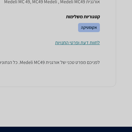
‏אורגנית Medeli MC 49, MC49 Medeli , Medeli MC49
קטגוריות משלימות
אקוסטיקה
לחוות דעת ופרטי החנויות
לפניכם מפרט טכני של ‏אורגנית Medeli MC49. כל הנתונים שחייבים לדעת כדי לבחור נכון! זאפ השוואת מחירים מציגים לכם את כל המידע שעוזר לכם להשוות.