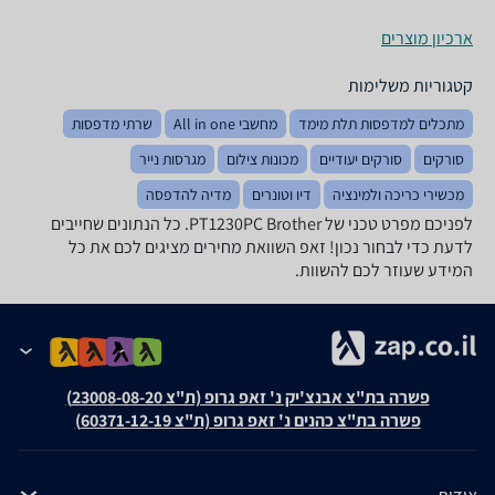
ארכיון מוצרים
קטגוריות משלימות
מתכלים למדפסות תלת מימד
מחשבי All in one
שרתי מדפסות
סורקים
סורקים יעודיים
מכונות צילום
מגרסות נייר
מכשירי כריכה ולמינציה
דיו וטונרים
מדיה להדפסה
לפניכם מפרט טכני של PT1230PC Brother. כל הנתונים שחייבים
לדעת כדי לבחור נכון! זאפ השוואת מחירים מציגים לכם את כל
המידע שעוזר לכם להשוות.
פשרה בת"צ אבנצ'יק נ' זאפ גרופ (ת"צ 23008-08-20)
פשרה בת"צ כהנים נ' זאפ גרופ (ת"צ 60371-12-19)