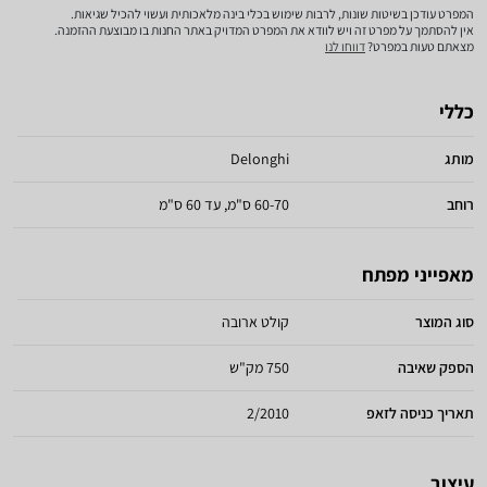
המפרט עודכן בשיטות שונות, לרבות שימוש בכלי בינה מלאכותית ועשוי להכיל שגיאות.
אין להסתמך על מפרט זה ויש לוודא את המפרט המדויק באתר החנות בו מבוצעת ההזמנה.
מצאתם טעות במפרט?
דווחו לנו
כללי
מותג
Delonghi
רוחב
60-70 ס"מ, עד 60 ס"מ
מאפייני מפתח
סוג המוצר
קולט ארובה
הספק שאיבה
750 מק"ש
תאריך כניסה לזאפ
2/2010
עיצוב