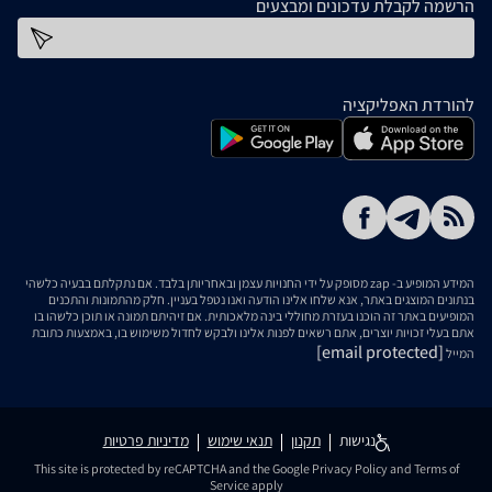
הרשמה לקבלת עדכונים ומבצעים
כתובת דוא''ל
להורדת האפליקציה
המידע המופיע ב- zap מסופק על ידי החנויות עצמן ובאחריותן בלבד. אם נתקלתם בבעיה כלשהי
בנתונים המוצגים באתר, אנא שלחו אלינו הודעה ואנו נטפל בעניין. חלק מהתמונות והתכנים
המופיעים באתר זה הוכנו בעזרת מחוללי בינה מלאכותית. אם זיהיתם תמונה או תוכן כלשהו בו
אתם בעלי זכויות יוצרים, אתם רשאים לפנות אלינו ולבקש לחדול משימוש בו, באמצעות כתובת
[email protected]
המייל
נגישות
תקנון
תנאי שימוש
מדיניות פרטיות
This site is protected by reCAPTCHA and the Google
Privacy Policy
and
Terms of
Service
apply