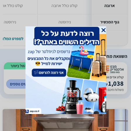
ארובה
קולט כולל ארובה
קולט כולל ארוב
גוף המכשיר
נירוסטה
נירוסטה
למפרט המלא >>
למפרט המלא >
השוואת מחירים
הזול ביותר
)
735
(
3.09
קולט אדים ארובה DELONGHI דגם CH609
1,038
לפרטים נוספים
₪
משלוח חינם
עד 7 ימי עסקים