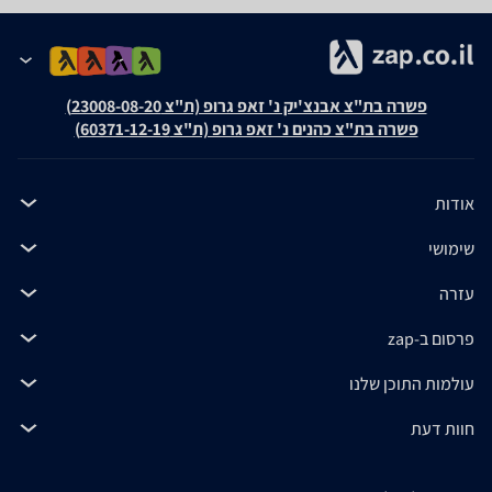
פשרה בת"צ אבנצ'יק נ' זאפ גרופ (ת"צ 23008-08-20)
פשרה בת"צ כהנים נ' זאפ גרופ (ת"צ 60371-12-19)
אודות
שימושי
עזרה
פרסום ב-zap
עולמות התוכן שלנו
חוות דעת