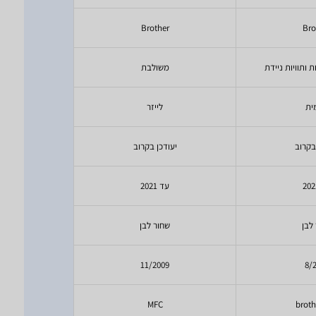
er
Brother
Bro
ותוויות ניידת
משולבת
מש
ית
לייזר
ל
בקרוב
יעודכן בקרוב
יעודכ
עד 2021
עד 21
לבן
שחור לבן
שחו
09
11/2009
8/
C
MFC
broth