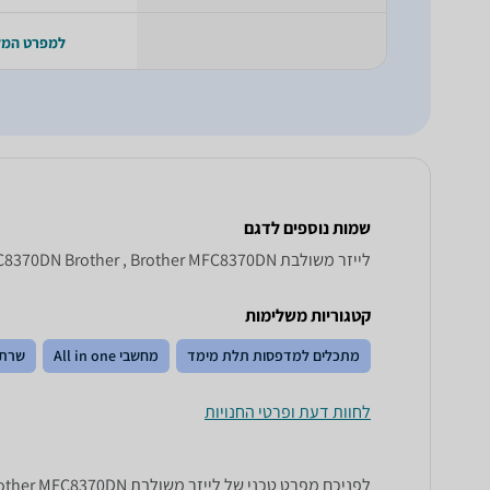
למפרט המ
שמות נוספים לדגם
‏לייזר ‏משולבת Brother MFC 8370 DN, MFC8370DN Brother , Brother MFC8370DN
קטגוריות משלימות
מתכלים למדפסות תלת מימד
מחשבי All in one
שרתי
לחוות דעת ופרטי החנויות
לפניכם מפרט טכני של ‏לייזר ‏משולבת Brother MFC8370DN. כל הנתונים שחייבים לדעת כדי לבחור נכון! זאפ השוואת מחירים מציגים לכם את כל המידע שעוזר לכם להשוות.