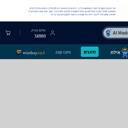
שלום אורח,
התחבר
מזגנים
zap cars