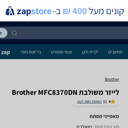
מחשבים
לבית ולגן
פנאי וספורט
בריאות ויופי
Brother
‏לייזר ‏משולבת Brother MFC8370DN
4
(1)
הוספת חוות דעת
מאפייני מפתח
סוג המדפסת:
משולבת