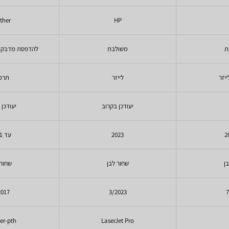
ther
HP
ת
משולבת
להדפסת מדבקות 
יזר
לייזר
תרמ
יעודכן בקרוב
יעודכן 
2023
עד 2021
ן
שחור לבן
שחור 
2017
3/2023
7
er-pth
LaserJet Pro