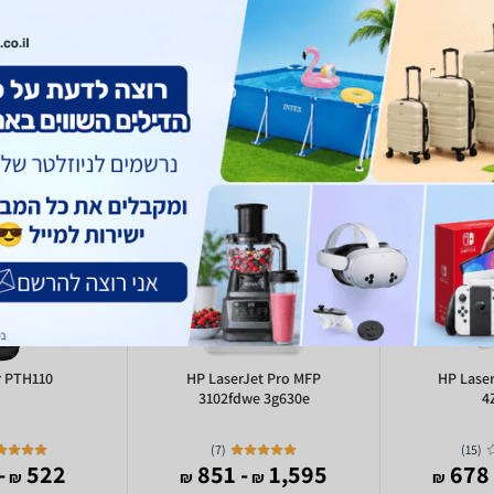
 לייזר משולבת ש/ל ברדר Brother MFC8370DN
r PTH110
HP LaserJet Pro MFP
HP Lase
3102fdwe 3g630e
4
)
7
(
)
15
(
208
522
- 851
1,595
-
₪
₪
₪
₪