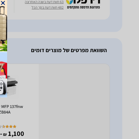
מדפסת
63 חוות דעת בשנה האחרונה
482 חוות דעת בסך הכל
השוואת מפרטים של מוצרים דומים
r MFP 137fnw
ZB84A
 678
1,100
₪