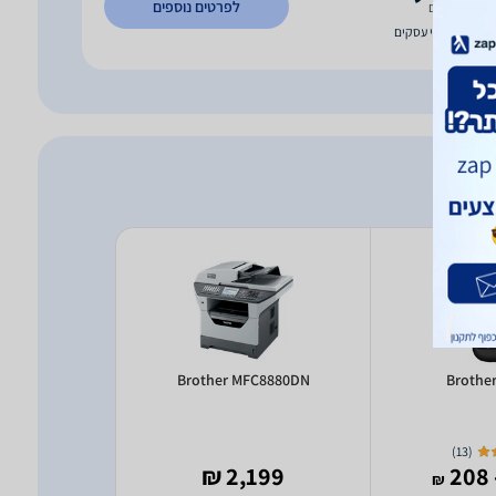
לפרטים נוספים
משלוח חינם
עד 7 ימי עסקים
FC8370DN
Brother MFC8880DN
Brothe
)
13
(
99 ₪
2,199 ₪
- 
₪