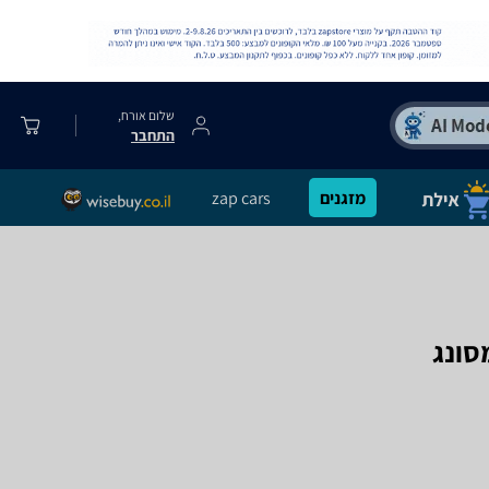
שלום אורח,
התחבר
מזגנים
zap cars