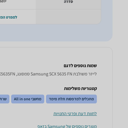
סדרה
MFP
למפרט המ
שמות נוספים לדגם
‏לייזר ‏משולבת Samsung SCX 5635 FN סמסונג, SCX5635FN סמסונג , סמסונג SCX5635FN
קטגוריות משלימות
מתכלים למדפסות תלת מימד
מחשבי All in one
שרתי
לחוות דעת ופרטי החנויות
מוצרים נוספים של Samsung בזאפ