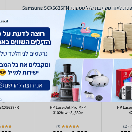
 לייזר משולבת ש/ל סמסונג Samsung SCX5635FN
SCX5637FR
HP LaserJet Pro MFP
HP Lase
3102fdwe 3g630e
4
)
7
(
)
15
(