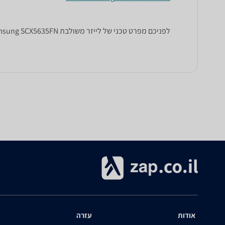
לפניכם מפרט טכני של ‏לייזר ‏משולבת Samsung SCX5635FN סמסונג. כל הנתונים שחייבים לדעת כדי לבחור נכון! זאפ השוואת מחירים מציגים לכם את כל המידע שעוזר לכם להשוות.
אודות
עזרה