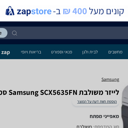
מחשבים
לבית ולגן
פנאי וספורט
בריאות ויופי
Samsung
‏לייזר ‏משולבת Samsung SCX5635FN סמסונג
הוספת חוות דעת על המוצר
מאפייני מפתח
סוג המדפסת:
משולבת