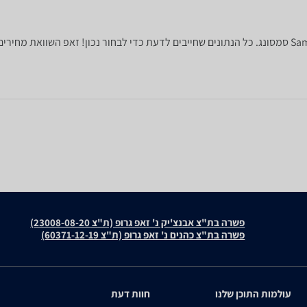
פשרה בת"צ אבנצ'יק נ' זאפ גרופ (ת"צ 23008-08-20)
פשרה בת"צ כהנים נ' זאפ גרופ (ת"צ 60371-12-19)
עולמות התוכן שלנו
חוות דעת