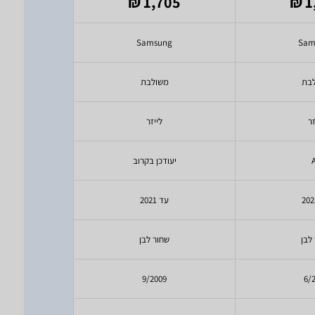
899
1,705 ₪
1
₪
x
Samsung
Sam
בת
משולבת
מש
זר
לייזר
ל
יעודכן בקרוב
יעודכ
עד 2021
עד 21
לבן
שחור לבן
שחו
14
9/2009
6/