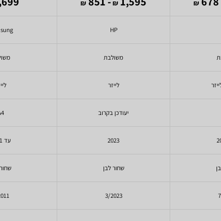
,699 ₪
- 851
1,595
-
₪
₪
₪
sung
HP
ת
משולבת
משול
יזר
לייזר
ליי
יעודכן בקרוב
A4
2023
עד 2021
ן
שחור לבן
שחור 
2011
3/2023
7