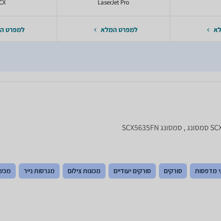
CX
LaserJet Pro
לא
למפרט המלא
למפרט ה
 מדפסות
סורקים
סורקים יעודיים
מכונות צילום
מגרסות נייר
מכשי