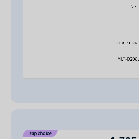
ולל
אש דיו אחד
MLT-D208
zap choice