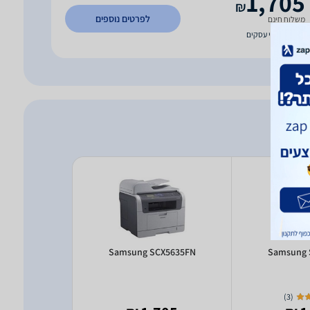
1,705
₪
לפרטים נוספים
משלוח חינם
עד 7 ימי עסקים
kCentre
Samsung SCX5635FN
Samsung 
_NI
)
3
(