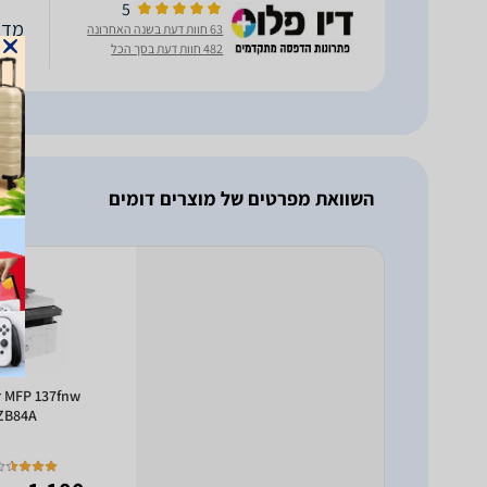
5
מדפסת
63 חוות דעת בשנה האחרונה
482 חוות דעת בסך הכל
השוואת מפרטים של מוצרים דומים
r MFP 137fnw
ZB84A