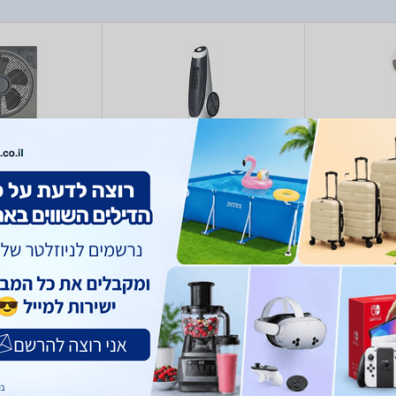
n HEM603
Hemilton HEM665
Hemil
)
1
(
138
179
- 299
379
₪
₪
₪
₪
מוד
מאוורר מגדל
מאוורר
ilton
Hemilton
He
יעודכן בקרוב
12 אינץ'