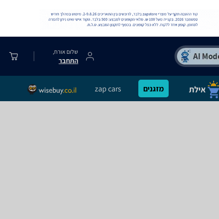
שלום אורח,
התחבר
מזגנים
zap cars