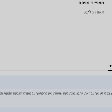
מאפייני מפתח
תאורה:
ללא
י
מאמצים רבים הושקעו בעדכון מפרטי המוצרים באתר, לרבות שימוש בכלי AI, אך עם זאת, ייתכנו מעת לעת שגיאות. אין להסתמך על מפרט זה בע