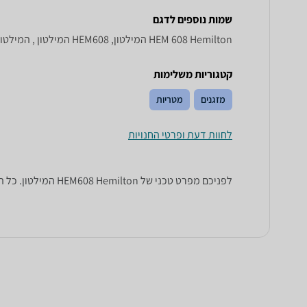
שמות נוספים לדגם
HEM 608 Hemilton המילטון, HEM608 המילטון , המילטון HEM608
קטגוריות משלימות
מזגנים
מטריות
לחוות דעת ופרטי החנויות
לפניכם מפרט טכני של HEM608 Hemilton המילטון. כל הנתונים שחייבים לדעת כדי לבחור נכון! זאפ השוואת מחירים מציגים לכם את כל המידע שעוזר לכם להשוות.