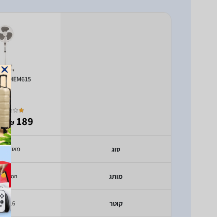
ton HEM615
- 110
189
₪
סוג
מאוורר ע
מותג
milton
קוטר
16 אינץ'