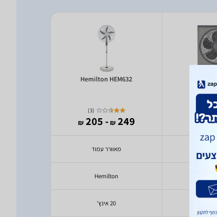
 HEM617
Hemilton HEM632
Hemilto
)
3
(
)
7
(
349
- 205
249
- 
₪
₪
₪
₪
 רצפה
מאוורר עמוד
מאוורר
ton
Hemilton
Hem
20 אינץ'
20 אינץ