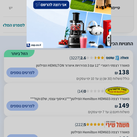
טיימר
אין
יש
למפרט המלא >>
למפרט המלא >
החנויות הכי זולות
הזול ביותר
)
3227
(
2.6
מאוורר רצפתי רוטורי "12 עם 3 מהירויות איוורור HEMILTON המילטון
138
לפרטים נוספים
₪
כולל משלוח (30 ₪)
עד 10 ימי עסקים
)
14
(
0
מאוורר רצפה Hemilton HEM603 המילטון***באיסוף עצמי, שלם וקח***
149
לפרטים נוספים
₪
משלוח חינם
עד 7 ימי עסקים
)
222
(
5
מאוורר רצפה Hemilton HEM603 המילטון