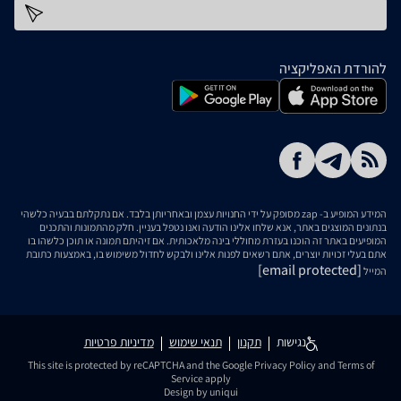
כתובת דוא''ל
להורדת האפליקציה
המידע המופיע ב- zap מסופק על ידי החנויות עצמן ובאחריותן בלבד. אם נתקלתם בבעיה כלשהי
בנתונים המוצגים באתר, אנא שלחו אלינו הודעה ואנו נטפל בעניין. חלק מהתמונות והתכנים
המופיעים באתר זה הוכנו בעזרת מחוללי בינה מלאכותית. אם זיהיתם תמונה או תוכן כלשהו בו
אתם בעלי זכויות יוצרים, אתם רשאים לפנות אלינו ולבקש לחדול משימוש בו, באמצעות כתובת
[email protected]
המייל
נגישות
תקנון
תנאי שימוש
מדיניות פרטיות
This site is protected by reCAPTCHA and the Google
Privacy Policy
and
Terms of
Service
apply
Design by uniqui