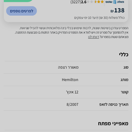
)
3227
(
2.6
138
₪
לפרטים נוספים
כולל משלוח (30 ₪)
עד 10 ימי עסקים
המפרט עודכן בשיטות שונות, לרבות שימוש בכלי בינה מלאכותית ועשוי להכיל שגיאות.
אין להסתמך על מפרט זה ויש לוודא את המפרט המדויק באתר החנות בו מבוצעת ההזמנה.
מצאתם טעות במפרט?
דווחו לנו
כללי
סוג
מאוורר רצפה
מותג
Hemilton
קוטר
12 אינץ'
תאריך כניסה לזאפ
8/2007
מאפייני מפתח