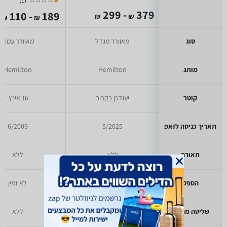
)
1
(
- 299
379
- 110
189
₪
₪
₪
₪
סוג
מאוורר מגדל
מאוורר עמוד
מותג
Hemilton
Hemilton
קוטר
יעודכן בקרוב
16 אינץ'
תאריך כניסה לזאפ
5/2025
6/2009
תאורה
ללא
ללא
הספק
90 וואט
לא זמין
שליטה מרחוק
ללא
ללא