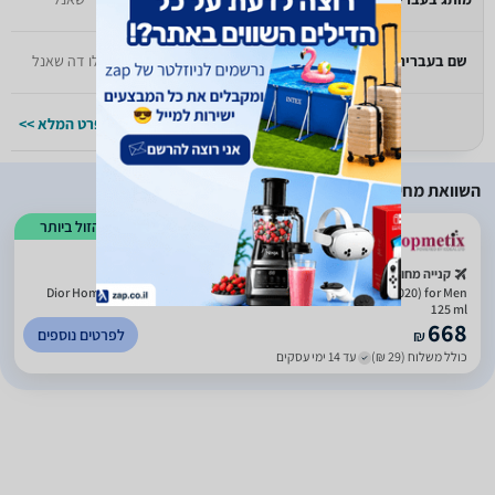
שם בעברית
בלו דה שאנל
בלו דה שאנל
למפרט המלא >>
למפרט המלא >>
השוואת מחירים
הזול ביותר
קנייה מחו"ל
Dior Homme by Christian Dior Cologne Spray (New Packaging 2020) for Men
125 ml
668
לפרטים נוספים
₪
כולל משלוח (29 ₪)
עד 14 ימי עסקים