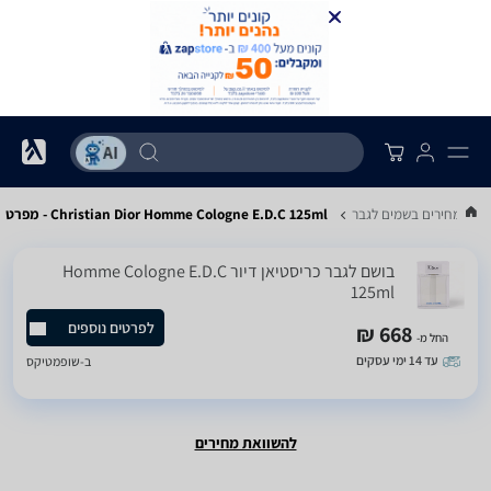
ואת מחירים בשמים לגבר
Christian Dior Homme Cologne E.D.C 125ml - מפרט
בושם לגבר כריסטיאן דיור Homme Cologne E.D.C
125ml
לפרטים נוספים
668 ₪
החל מ-
עד 14 ימי עסקים
ב-
שופמטיקס
להשוואת מחירים