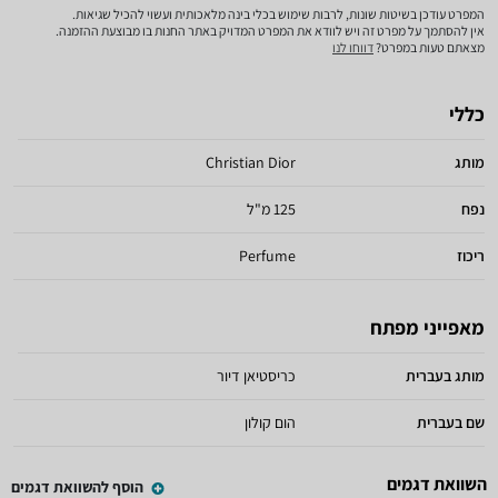
המפרט עודכן בשיטות שונות, לרבות שימוש בכלי בינה מלאכותית ועשוי להכיל שגיאות.
אין להסתמך על מפרט זה ויש לוודא את המפרט המדויק באתר החנות בו מבוצעת ההזמנה.
מצאתם טעות במפרט?
דווחו לנו
כללי
מותג
Christian Dior
נפח
125 מ"ל
ריכוז
Perfume
מאפייני מפתח
מותג בעברית
כריסטיאן דיור
שם בעברית
הום קולון
השוואת דגמים
הוסף להשוואת דגמים