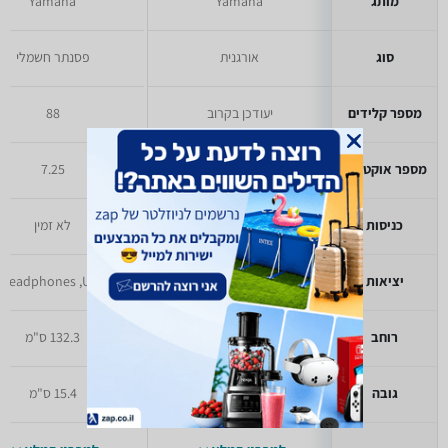
מותג
Yamaha
Yamaha
סוג
אורגנית
פסנתר חשמלי
מספר קלידים
יעודכן בקרוב
88
מספר אוקטבות
יעודכן בקרוב
7.25
כניסות
יעודכן בקרוב
לא זמין
יציאות
יעודכן בקרוב
Headphones ,USB
רוחב
יעודכן בקרוב
132.3 ס"מ
גובה
יעודכן בקרוב
15.4 ס"מ