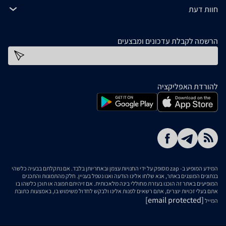
חוות דעת
הרשמה לקבלת עדכונים ומבצעים
כתובת דוא''ל
להורדת האפליקציה
המידע המופיע ב- zap מסופק על ידי החנויות עצמן ובאחריותן בלבד. אם נתקלתם בבעיה כלשהי
בנתונים המוצגים באתר, אנא שלחו אלינו הודעה ואנו נטפל בעניין. חלק מהתמונות והתכנים
המופיעים באתר זה הוכנו בעזרת מחוללי בינה מלאכותית. אם זיהיתם תמונה או תוכן כלשהו בו
אתם בעלי זכויות יוצרים, אתם רשאים לפנות אלינו ולבקש לחדול משימוש בו, באמצעות כתובת
[email protected]
המייל