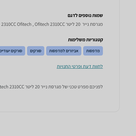
שמות נוספים לדגם
מגרסת נייר ‏ 20 ‏ליטר Ofitech 2310 CC, 2310CC Ofitech , Ofitech 2310CC
קטגוריות משלימות
מדפסות
אביזרים למדפסות
סורקים
סורקים יעודיים
לחוות דעת ופרטי החנויות
לפניכם מפרט טכני של מגרסת נייר ‏20 ‏ליטר Ofitech 2310CC. כל הנתונים שחייבים לדעת כדי לבחור נכון! זאפ השוואת מחירים מציגים לכם את כל המידע שעוזר לכם להשוות.