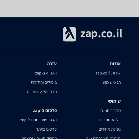
אודות
עזרה
אודות zap.co.il
הקנייה ב-zap
תנאי שימוש
ביטולים והחזרות
מרכז מידע ותמיכה
שימושי
פרסום ב-zap
מדריך חנויות
כל הקטגוריות
הצטרפות כחנות ל-zap
נפילת מחירים
פרסום באתר
חוות דעת מגרסות נייר
ממשק חנויות / יבואנים