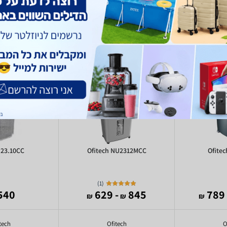
 23.10CC
Ofitech NU2312MCC
Ofite
)
1
(
540 ₪
- 629
845
- 
₪
₪
₪
tech
Ofitech
O