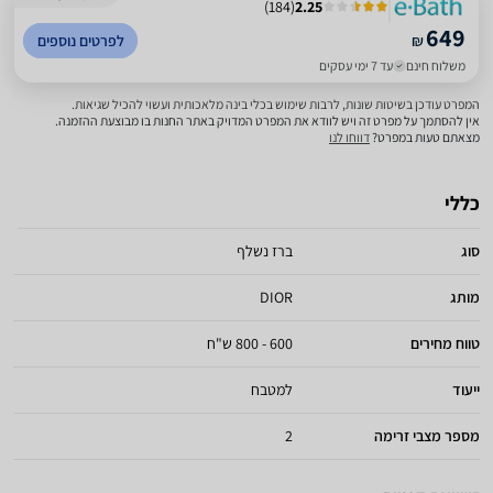
)
184
(
2.25
649
₪
לפרטים נוספים
משלוח חינם
עד 7 ימי עסקים
המפרט עודכן בשיטות שונות, לרבות שימוש בכלי בינה מלאכותית ועשוי להכיל שגיאות.
אין להסתמך על מפרט זה ויש לוודא את המפרט המדויק באתר החנות בו מבוצעת ההזמנה.
מצאתם טעות במפרט?
דווחו לנו
כללי
סוג
ברז נשלף
מותג
DIOR
טווח מחירים
600 - 800 ש"ח
ייעוד
למטבח
מספר מצבי זרימה
2