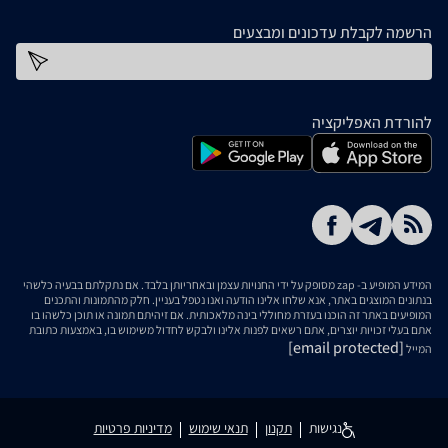
הרשמה לקבלת עדכונים ומבצעים
כתובת דוא''ל
להורדת האפליקציה
המידע המופיע ב- zap מסופק על ידי החנויות עצמן ובאחריותן בלבד. אם נתקלתם בבעיה כלשהי
בנתונים המוצגים באתר, אנא שלחו אלינו הודעה ואנו נטפל בעניין. חלק מהתמונות והתכנים
המופיעים באתר זה הוכנו בעזרת מחוללי בינה מלאכותית. אם זיהיתם תמונה או תוכן כלשהו בו
אתם בעלי זכויות יוצרים, אתם רשאים לפנות אלינו ולבקש לחדול משימוש בו, באמצעות כתובת
[email protected]
המייל
נגישות
תקנון
תנאי שימוש
מדיניות פרטיות