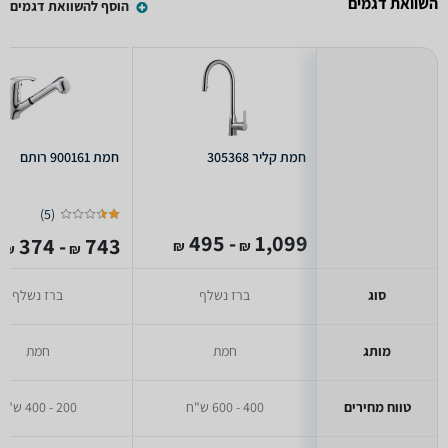
השוואת דגמים
הוסף להשוואת דגמים
חמת קליר 305368
חמת 900161 רותם
)
5
(
- 495
1,099
- 374
743
₪
₪
₪
₪
סוג
ברז נשלף
ברז נשלף
מותג
חמת
חמת
טווח מחירים
400 - 600 ש"ח
200 - 400 ש"ח