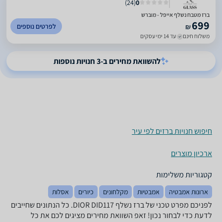
)
24
(
0
ברז מטבח נשלף אייפל - מוברש
699
לפרטים נוספים
₪
משלוח חינם
עד 14 ימי עסקים
להשוואת מחירים ב-3 חנויות נוספות
חיפוש חנויות ברזים לפי עיר
ארכיון מוצרים
קטגוריות משלימות
ארונות אמבטיה
אמבטיות
מקלחונים
כיורים
אסלות
לפניכם מפרט טכני של ‏ברז נשלף DIOR DID117. כל הנתונים שחייבים
לדעת כדי לבחור נכון! זאפ השוואת מחירים מציגים לכם את כל