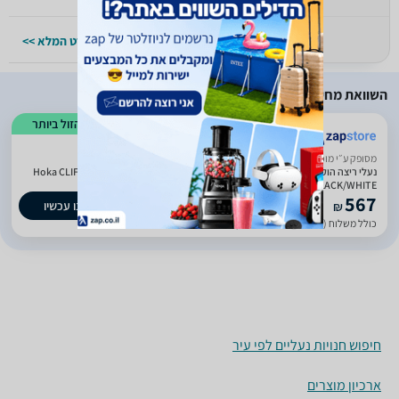
למפרט המלא >>
למפרט המלא >>
השוואת מחירים
הזול ביותר
ביטחון בשירות
מסופק ע״י מוכר חיצוני
נעלי ריצה הוקה קליפטון 10 רחבות לגברים Hoka CLIFTON 10 1162032/BWHT WIDE
BLACK/WHITE
567
קנו עכשיו
₪
כולל משלוח (29 ₪)
עד 7 ימי עסקים
חיפוש חנויות נעליים לפי עיר
ארכיון מוצרים