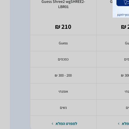
lavanta
Guess Shree2 wgSHREE2-
Guess Ale
TA-MNA01
LBR01
IV
7 ₪
210 ₪
ss
Guess
Gu
ים
כפכפים
כפ
200 - 300 ₪
200 - 300 ₪
תי
אופנתי
או
ם
נשים
נ
מלא
למפרט המלא
למפרט 