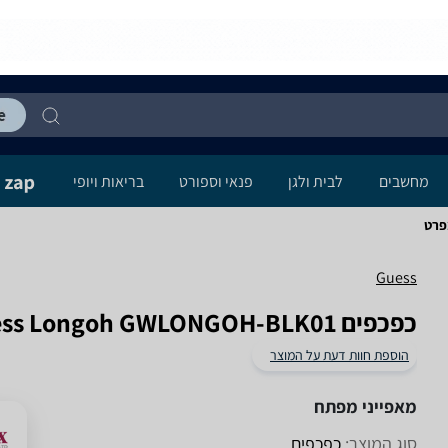
מחשבים
לבית ולגן
פנאי וספורט
בריאות ויופי
Guess
‏כפכפים Guess Longoh GWLONGOH-BLK01
הוספת חוות דעת על המוצר
מאפייני מפתח
סוג המוצר:
כפכפים