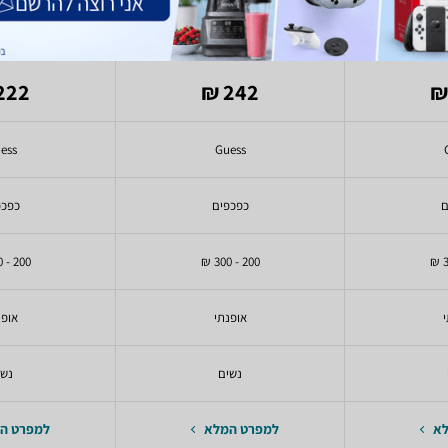
ka wgALEKA-
Guess Pelena wgPELENA-
Guess
O01
MBL01
wgJAYL
222 ₪
242 ₪
ess
Guess
ם
כפכפים
כפכפ
200 - 300 ₪
200 - 300 ₪
י
אופנתי
אופנ
נשים
נשי
לא
למפרט המלא
למפרט ה