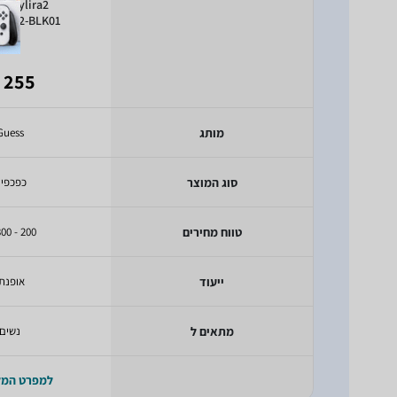
 Jaylira2
IRA2-BLK01
255 ₪
מותג
Guess
סוג המוצר
כפכפי
טווח מחירים
200 - 300 ₪
ייעוד
אופנת
מתאים ל
נשים
למפרט המ