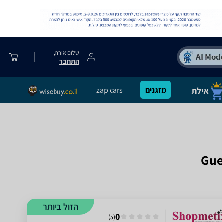
שלום אורח,
התחבר
מזגנים
zap cars
הזול ביותר
0
)
5
(