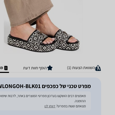
השוואת הצעות (1)
מפ
הוסף חוות דעת
מפרט טכני של ‏כפכפים Guess Longoh GWLONGOH-BLK01
ההזמנה.
מצאתם טעות במפרט?
דווחו לנו