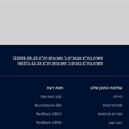
פשרה בת"צ אבנצ'יק נ' זאפ גרופ (ת"צ 23008-08-20)
פשרה בת"צ כהנים נ' זאפ גרופ (ת"צ 60371-12-19)
עולמות התוכן שלנו
חוות דעת
תיירות
טבע נאות שחר
סופרמרקטים
Blundstone 585
מוצרים מבוקשים
RedBack UBCH
RedBack UBOK
zap cars