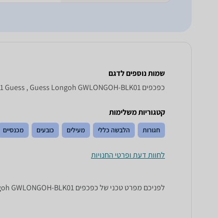
שמות נוספים לדגם
‏כפכפים Guess Longoh GWLONGOH - BLK 01, Longoh GWLONGOH-BLK01 Guess , Guess Longoh GWLONGOH-BLK01
קטגוריות משלימות
חגורות
הלבשה כללי
מעילים
כובעים
מכנסיים
לחוות דעת ופרטי החנויות
לפניכם מפרט טכני של ‏כפכפים Guess Longoh GWLONGOH-BLK01. כל הנתונים שחייבים לדעת כדי לבחור נכון! זאפ השוואת מחירים מציגים לכם את כל המידע שעוזר לכם להשוות.