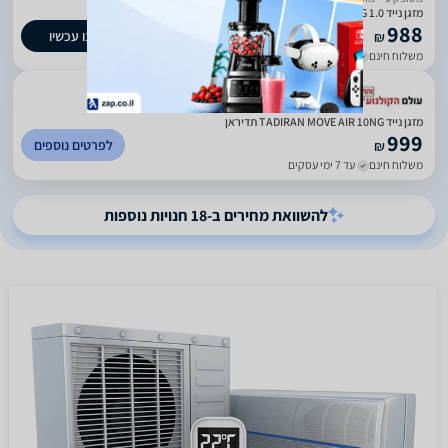
מזגן נייד Tadiran Move Air 10NG 1.0 כ"ס
988
קנו עכשיו
₪
משלוח חינם
עד 10 ימי עסקים
)
3022
(
4.28
מזגן נייד TADIRAN MOVE AIR 10NG תדיראן
999
לפרטים נוספים
₪
משלוח חינם
עד 7 ימי עסקים
להשוואת מחירים ב-18 חנויות נוספות