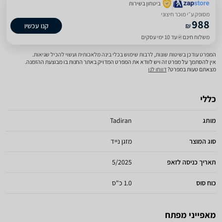
ביטחון בשירות
מסופק ע״י מוכר חיצוני
988
₪
קנו עכשיו
משלוח חינם
עד 10 ימי עסקים
המפרט עודכן בשיטות שונות, לרבות שימוש בכלי בינה מלאכותית ועשוי להכיל שגיאות.
אין להסתמך על מפרט זה ויש לוודא את המפרט המדויק באתר החנות בו מבוצעת ההזמנה.
מצאתם טעות במפרט?
דווחו לנו
כללי
מותג
Tadiran
סוג המוצר
מזגן נייד
תאריך כניסה לזאפ
5/2025
כוח סוס
1.0 כ"ס
מאפייני מפתח