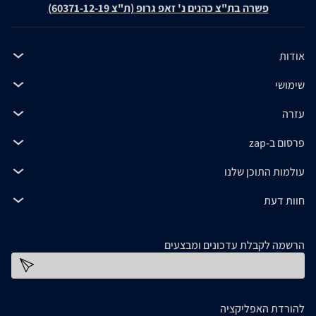
פשרה בת"צ כהנים נ' זאפ גרופ (ת"צ 60371-12-19)
אודות
שימושי
עזרה
פרסום ב-zap
עולמות התוכן שלנו
חוות דעת
הרשמה לקבלת עדכונים ומבצעים
כתובת דוא''ל
להורדת האפליקציה