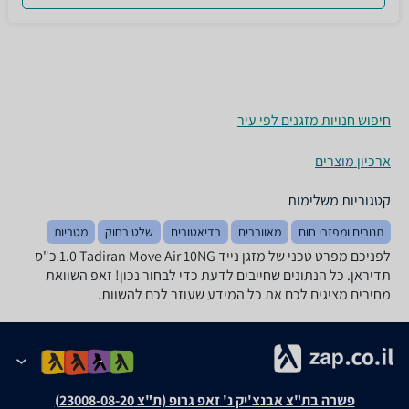
חיפוש חנויות מזגנים לפי עיר
ארכיון מוצרים
קטגוריות משלימות
תנורים ומפזרי חום
מאווררים
רדיאטורים
שלט רחוק
מטריות
לפניכם מפרט טכני של ‏מזגן נייד Tadiran Move Air 10NG ‏1.0 ‏כ"ס
תדיראן. כל הנתונים שחייבים לדעת כדי לבחור נכון! זאפ השוואת
מחירים מציגים לכם את כל המידע שעוזר לכם להשוות.
פשרה בת"צ אבנצ'יק נ' זאפ גרופ (ת"צ 23008-08-20)