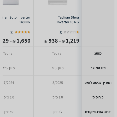
diran Solo Inverter
Tadiran Sfera
140 NG
Inverter 10 NG
)
2
(
)
1
(
- 1,329
1,650
- 938
1,219
₪
₪
₪
מותג
Tadiran
Tadiran
סוג המוצר
מזגן עילי
מזגן עילי
תאריך כניסה לזאפ
3/2025
7/2024
כוח סוס
1.0 כ"ס
1.0 כ"ס
דרוג אנרגטי קודם
לא זמין
לא זמין