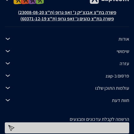
פשרה בת"צ אבנצ'יק נ' זאפ גרופ (ת"צ 23008-08-20)
פשרה בת"צ כהנים נ' זאפ גרופ (ת"צ 60371-12-19)
אודות
שימושי
עזרה
פרסום ב-zap
עולמות התוכן שלנו
חוות דעת
הרשמה לקבלת עדכונים ומבצעים
כתובת דוא''ל