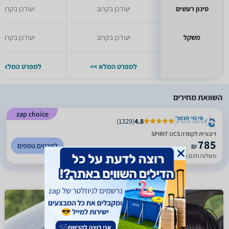
סינון רעשים
יעודכן בקרוב
יעודכן בקרוב
משקל
יעודכן בקרוב
יעודכן בקרוב
למפרט המלא >>
למפרט המלא >
השוואת מחירים
zap choice
)
1329
(
4.8
דיבורית לקסדה ‏SPIRIT UCS
785
לפרטים נוספים
₪
משלוח חינם
עד 5 ימי עסקים