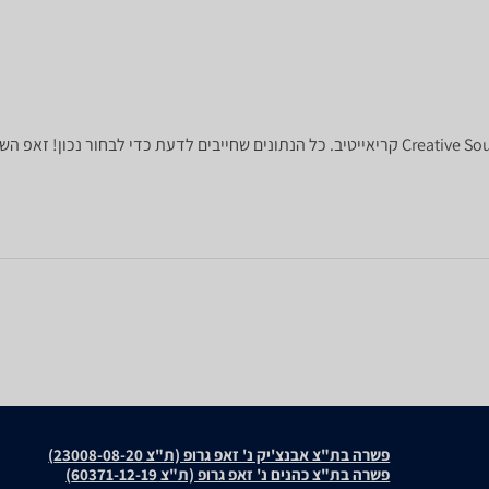
לפניכם מפרט טכני של רמקולים למחשב Creative Sound Blaster GS5 קריאייטיב. כל הנתונים שחייבים
פשרה בת"צ אבנצ'יק נ' זאפ גרופ (ת"צ 23008-08-20)
פשרה בת"צ כהנים נ' זאפ גרופ (ת"צ 60371-12-19)