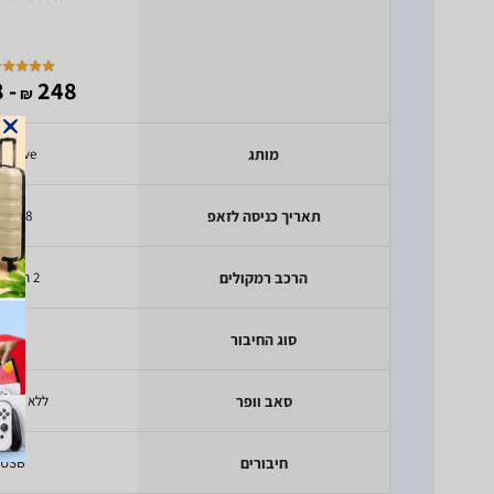
- 108
248
₪
מותג
reative
תאריך כניסה לזאפ
/2018
הרכב רמקולים
2 רמקולים
סוג החיבור
USB
סאב וופר
ללא סאב ו
חיבורים
USB