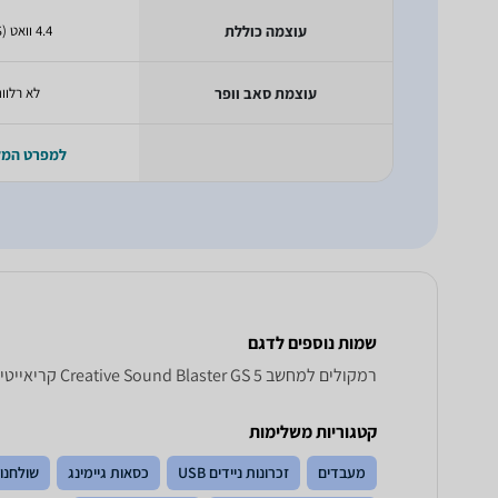
עוצמה כוללת
4.4 וואט (RMS)
עוצמת סאב וופר
לא רלוונ
למפרט המ
שמות נוספים לדגם
רמקולים למחשב Creative Sound Blaster GS 5 קריאייטיב, Sound Blaster GS5 קריאייטיב , קריאייטיב Sound Blaster GS5
קטגוריות משלימות
מעבדים
זכרונות ניידים USB
כסאות גיימינג
שולחנות