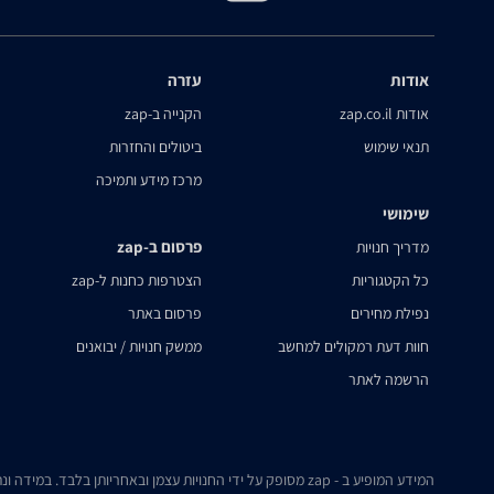
אודות
עזרה
אודות zap.co.il
הקנייה ב-zap
תנאי שימוש
ביטולים והחזרות
מרכז מידע ותמיכה
שימושי
פרסום ב-zap
מדריך חנויות
כל הקטגוריות
הצטרפות כחנות ל-zap
נפילת מחירים
פרסום באתר
חוות דעת רמקולים למחשב
ממשק חנויות / יבואנים
הרשמה לאתר
המידע המופיע ב - zap מסופק על ידי החנויות עצמן ובאחריותן בלבד. במידה ונתקלת בבעיה כלשהי בנתונים המוצגים באתר, אנא שלח אלינו הודעה ואנו נטפל בעניין.