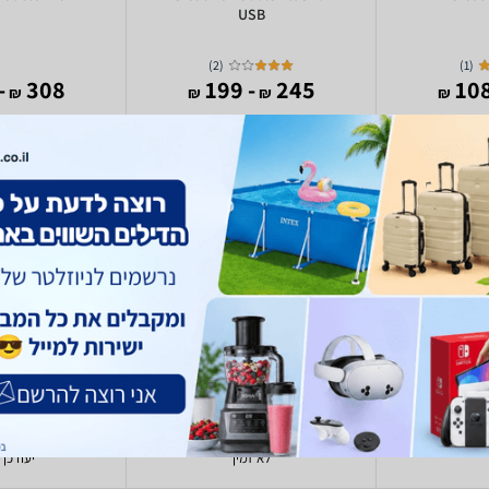
USB
)
2
(
)
1
(
293
308
- 199
245
₪
₪
₪
₪
ative
Creative
C
2024
2/2020
6
2.1 רמקולים
יעודכן 
3.5 מ"מ ,USB
יעודכן 
ופר
כולל סאב וופר
יעודכן 
לא זמין
יעודכן 