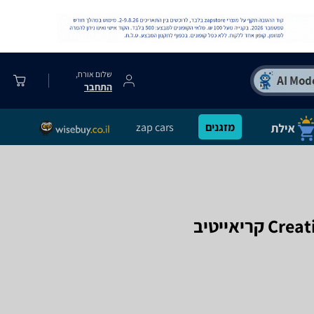
שלום אורח,
התחבר
מזגנים
zap cars