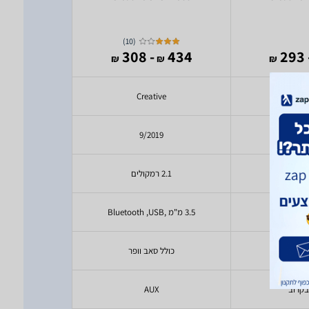
MF8395
)
10
(
325
- 308
434
- 
₪
₪
₪
₪
ive
Creative
Cre
23
9/2019
9/
בקרוב
2.1 רמקולים
יעודכ
בקרוב
3.5 מ"מ ,Bluetooth ,USB
יעודכ
בקרוב
כולל סאב וופר
יעודכ
בקרוב
AUX
יעודכ