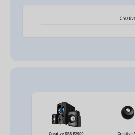
Creativ
ndbar Stage
Creative SBS E2900
Creative 