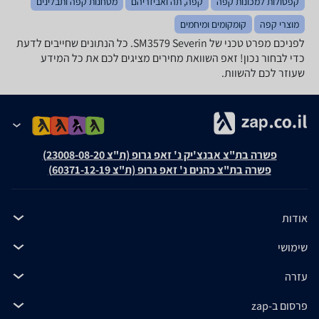
קפסולות למכונות קפה
קפה, תה ואביזריהם
מטחנות קפה ותבלינים
מוצרי קפה
קומקומים ומיחמים
לפניכם מפרט טכני של SM3579 Severin. כל הנתונים שחייבים לדעת
כדי לבחור נכון! זאפ השוואת מחירים מציגים לכם את כל המידע
שעוזר לכם להשוות.
פשרה בת"צ אבנצ'יק נ' זאפ גרופ (ת"צ 23008-08-20)
פשרה בת"צ כהנים נ' זאפ גרופ (ת"צ 60371-12-19)
אודות
שימושי
עזרה
פרסום ב-zap