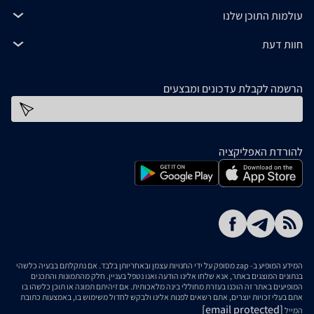
עולמות התוכן שלנו
חוות דעת
הרשמה לקבלת עדכונים ומבצעים
כתובת דוא''ל
להורדת האפליקציה
המידע המופיע ב- zap מסופק על ידי החנויות עצמן ובאחריותן בלבד. אם נתקלתם בבעיה כלשהי
בנתונים המוצגים באתר, אנא שלחו אלינו הודעה ואנו נטפל בעניין. חלק מהתמונות והתכנים
המופיעים באתר זה הוכנו בעזרת מחוללי בינה מלאכותית. אם זיהיתם תמונה או תוכן כלשהו בו
אתם בעלי זכויות יוצרים, אתם רשאים לפנות אלינו ולבקש לחדול משימוש בו, באמצעות כתובת
[email protected]
המייל