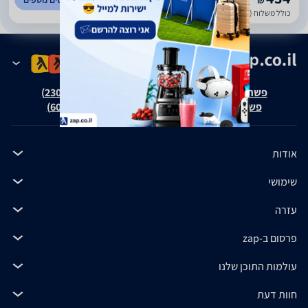
₪
כולל משלוח (15 ₪)
עד 3 ימי עסקים
פשרה בת"צ אבנצ'יק נ' זאפ גרופ (ת"צ 23008-08-20)
פשרה בת"צ כהנים נ' זאפ גרופ (ת"צ 60371-12-19)
אודות
שימושי
עזרה
פרסום ב-zap
עולמות התוכן שלנו
חוות דעת