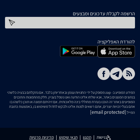
הרשמה לקבלת עדכונים ומבצעים
כתובת דוא''ל
להורדת האפליקציה
המידע המופיע ב- zap מסופק על ידי החנויות עצמן ובאחריותן בלבד. אם נתקלתם בבעיה כלשהי
בנתונים המוצגים באתר, אנא שלחו אלינו הודעה ואנו נטפל בעניין. חלק מהתמונות והתכנים
המופיעים באתר זה הוכנו בעזרת מחוללי בינה מלאכותית. אם זיהיתם תמונה או תוכן כלשהו בו
אתם בעלי זכויות יוצרים, אתם רשאים לפנות אלינו ולבקש לחדול משימוש בו, באמצעות כתובת
[email protected]
המייל
נגישות
תקנון
תנאי שימוש
מדיניות פרטיות