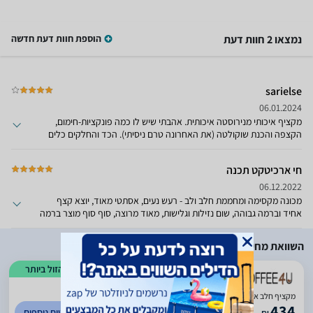
נמצאו 2 חוות דעת
הוספת חוות דעת חדשה
sarielse
06.01.2024
מקציף איכותי מנירוסטה איכותית. אהבתי שיש לו כמה פונקציות-חימום,
הקצפה והכנת שוקולטה (את האחרונה טרם ניסיתי). הכד והחלקים כלים
לניקוי והתוצאות מעולות.
חי ארכיטקט תכנה
06.12.2022
מכונה מקסימה ומחממת חלב ולב - רעש נעים, אסתטי מאוד, יוצא קצף
אחיד וברמה גבוהה, שום נזילות וגלישות, מאוד מרוצה, סוף סוף מוצר ברמה
גבוהה ושמאפשר להכין קפה מדהים בבית.
השוואת מחירים
הזול ביותר
)
114
(
5
מקציף חלב אינדוקציה SEVERIN SM3585
434
לפרטים נוספים