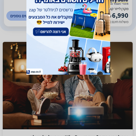
)
2829
(
4.27
מקרן לייזר קומפקטי ריקו Ricoh PJ WUL5860 WUXGA
6,990
לפרטים נוספים
₪
משלוח חינם
עד 7 ימי עסקים