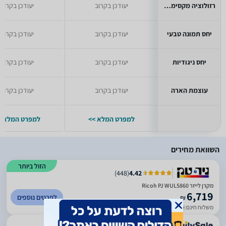
רזולוציה מקסימלית
יעודכן בקרוב
יעודכן בקרוב
יחס תמונה טבעי
יעודכן בקרוב
יעודכן בקרוב
יחס ניגודיות
יעודכן בקרוב
יעודכן בקרוב
עוצמת הארה
יעודכן בקרוב
יעודכן בקרוב
למפרט המלא >>
למפרט המלא >
השוואת מחירים
הזול ביותר
)
448
(
4.42
מקרן לייזר Ricoh PJ WUL5860
6,719
לפרטים נוספים
₪
משלוח חינם
עד 4 ימי עסקים