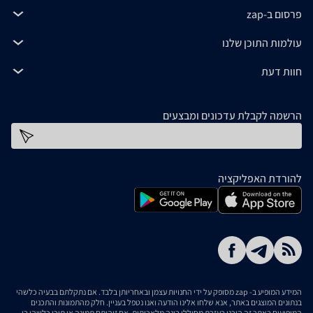
פרסום ב-zap
עולמות התוכן שלנו
חוות דעת
הרשמה לקבלת עדכונים ומבצעים
כתובת דוא''ל
להורדת האפליקציה
המידע המופיע ב- zap מסופק על ידי החנויות עצמן ובאחריותן בלבד. אם נתקלתם בבעיה כלשהי
בנתונים המוצגים באתר, אנא שלחו אלינו הודעה ואנו נטפל בעניין. חלק מהתמונות והתכנים
המופיעים באתר זה הוכנו בעזרת מחוללי בינה מלאכותית. אם זיהיתם תמונה או תוכן כלשהו בו