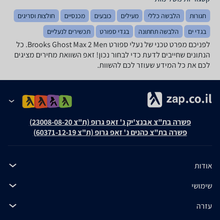
חגורות
הלבשה כללי
מעילים
כובעים
מכנסיים
חולצות וסריגים
בגדי ים
הלבשה תחתונה
בגדי ספורט
תכשירים לנעליים
לפניכם מפרט טכני של ‏נעלי ספורט Brooks Ghost Max 2 Men. כל
הנתונים שחייבים לדעת כדי לבחור נכון! זאפ השוואת מחירים מציגים
לכם את כל המידע שעוזר לכם להשוות.
פשרה בת"צ אבנצ'יק נ' זאפ גרופ (ת"צ 23008-08-20)
פשרה בת"צ כהנים נ' זאפ גרופ (ת"צ 60371-12-19)
אודות
שימושי
עזרה