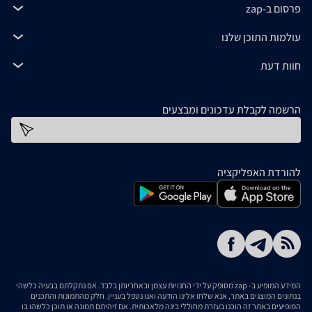
פרסום ב-zap
עולמות התוכן שלנו
חוות דעת
הרשמה לקבלת עדכונים ומבצעים
כתובת דוא''ל
להורדת האפליקציה
המידע המופיע ב- zap מסופק על ידי החנויות עצמן ובאחריותן בלבד. אם נתקלתם בבעיה כלשהי
בנתונים המוצגים באתר, אנא שלחו אלינו הודעה ואנו נטפל בעניין. חלק מהתמונות והתכנים
המופיעים באתר זה הוכנו בעזרת מחוללי בינה מלאכותית. אם זיהיתם תמונה או תוכן כלשהו בו