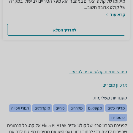
מיקומו של קולט האדים במטבח הוא מעל הכיריים לבישול. במקרה
של קולט ארובה חשוב...
קרא עוד
למדריך המלא
חיפוש חנויות קולטי אדים לפי עיר
ארכיון מוצרים
קטגוריות משלימות
מדיחי כלים
מקפיאים
מקררים
כיריים
מיקרוגלים
תנורי אפייה
טוסטרים
לפניכם מפרט טכני של קולט אדים Elica PLAT55 אליקה. כל הנתונים
שחייבים לדעת כדי לבחור נכון! זאפ השוואת מחירים מציגים לכם את