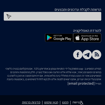
הרשמה לקבלת עדכונים ומבצעים
כתובת דוא''ל
להורדת האפליקציה
המידע המופיע ב- zap מסופק על ידי החנויות עצמן ובאחריותן בלבד. אם נתקלתם בבעיה כלשהי
בנתונים המוצגים באתר, אנא שלחו אלינו הודעה ואנו נטפל בעניין. חלק מהתמונות והתכנים
המופיעים באתר זה הוכנו בעזרת מחוללי בינה מלאכותית. אם זיהיתם תמונה או תוכן כלשהו בו
אתם בעלי זכויות יוצרים, אתם רשאים לפנות אלינו ולבקש לחדול משימוש בו, באמצעות כתובת
[email protected]
המייל
נגישות
תקנון
תנאי שימוש
מדיניות פרטיות