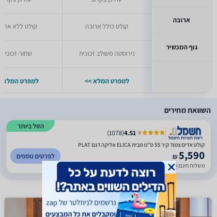
ארובה
קולט כולל ארובה
קולט ללא ארוב
גוף המכשיר
נירוסטה משולב זכוכית
שחור-זכוכית
למפרט המלא >>
למפרט המלא >
השוואת מחירים
הזול ביותר
)
1078
(
4.51
קולט אדים צמוד קיר 55 ס''מ מבית ELICA אליקה דגם PLAT
5,590
לפרטים נוספים
₪
משלוח חינם
עד 60 ימי עסקים