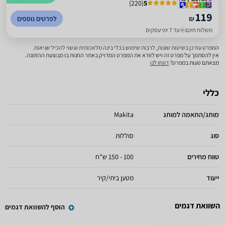
)
220
(
5
119
₪
לפרטים נוספים
משלוח חינם
עד 7 ימי עסקים
המפרט עודכן בשיטות שונות, לרבות שימוש בכלי בינה מלאכותית ועשוי להכיל שגיאות.
אין להסתמך על מפרט זה ויש לוודא את המפרט המדויק באתר החנות בו מבוצעת ההזמנה.
מצאתם טעות במפרט?
דווחו לנו
כללי
מותג/התאמה למותג
Makita
סוג
סוללות
טווח מחירים
100 - 150 ש"ח
ייעוד
מטען ביתי/קיר
השוואת דגמים
הוסף להשוואת דגמים