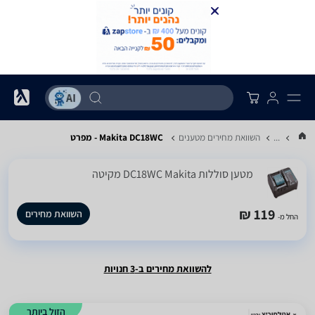
...
השוואת מחירים מטענים
Makita DC18WC - מפרט
מטען ‏סוללות DC18WC Makita מקיטה
119 ₪
השוואת מחירים
החל מ-
להשוואת מחירים ב-3 חנויות
הזול ביותר