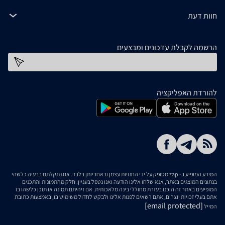
חוות דעת
הרשמה לקבלת עדכונים ומבצעים
כתובת דוא''ל
להורדת האפליקציה
המידע המופיע ב- zap מסופק על ידי החנויות עצמן ובאחריותן בלבד. אם נתקלתם בבעיה כלשהי
בנתונים המוצגים באתר, אנא שלחו אלינו הודעה ואנו נטפל בעניין. חלק מהתמונות והתכנים
המופיעים באתר זה הוכנו בעזרת מחוללי בינה מלאכותית. אם זיהיתם תמונה או תוכן כלשהו בו
אתם בעלי זכויות יוצרים, אתם רשאים לפנות אלינו ולבקש לחדול משימוש בו, באמצעות כתובת
[email protected]
המייל