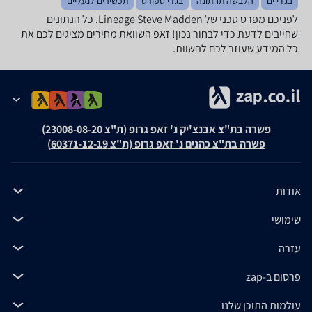
בגדי ים
הלבשה תחתונה
בגדי ספורט
תכשירים לנעליים
לפניכם מפרט טכני של Lineage Steve Madden. כל הנתונים
שחייבים לדעת כדי לבחור נכון! זאפ השוואת מחירים מציגים לכם את
כל המידע שעוזר לכם להשוות.
פשרה בת"צ אבנצ'יק נ' זאפ גרופ (ת"צ 23008-08-20)
פשרה בת"צ כהנים נ' זאפ גרופ (ת"צ 60371-12-19)
אודות
שימושי
עזרה
פרסום ב-zap
עולמות התוכן שלנו