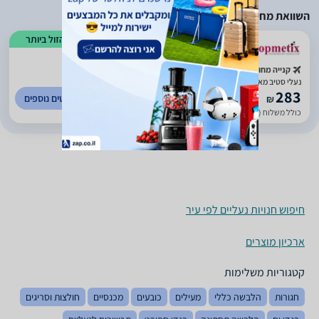
השוואת מחירים
הזול ביותר
קנייה מחו"ל
נעלי סטיב מאדן Lineage נשים - חום, 37
283
לפרטים נוספים
₪
כולל משלוח (29 ₪)
עד 14 ימי עסקים
חיפוש חנויות נעליים לפי עיר
ארכיון מוצרים
קטגוריות משלימות
חגורות
הלבשה כללי
מעילים
כובעים
מכנסיים
חולצות וסריגים