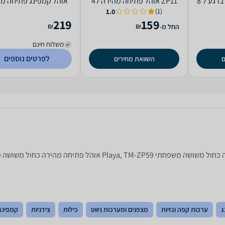
אוהל משפחתי נפתח ברגע ל 8
ZP11 אוהל פתיחה מהירה ל4
אוהל קמפינג פתיחה מ
אנשים Playa
עם גגון Playa
(1)
1.0
219
159
₪
₪
החל מ-
משלוח חינם
לפרטים נוספים
ם
השוואת מחירים
ג
ערכות קפה וגזיות
מצפנים ומערכות ניווט
כילות
צידניות
קמפינג 