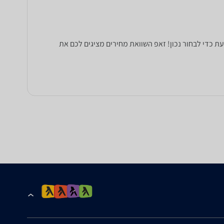
 אוהל פתיחה מהירה כחול משושה משפחתי Playa. כל הנתונים שחייבים לדעת כדי לבחור נכון! זאפ השוואת מחירים מציגים לכם את