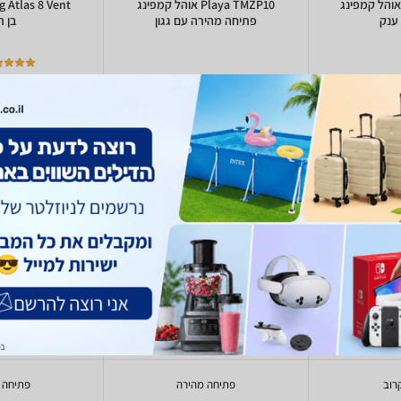
Playa TM-ZP אוהל קמפינג
Playa TMZP10 אוהל קמפינג
ענק
פתיחה מהירה עם גגון
בן ר
829
838
- 189
214
₪
₪
₪
₪
עד 200 ₪
800 - 1200 ₪
חתי
אוהל משפחתי
אוהל מ
tec
Playa
ל-4 אנשים
ל-8 אנשים
רוב
יעודכן בקרוב
יעודכן 
רוב
פתיחה מהירה
פתיחה 