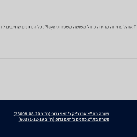
לפניכם מפרט טכני של ‏אוהל משפחתי ‏ל-8 אנשים TM-ZP59
פשרה בת"צ אבנצ'יק נ' זאפ גרופ (ת"צ 23008-08-20)
פשרה בת"צ כהנים נ' זאפ גרופ (ת"צ 60371-12-19)