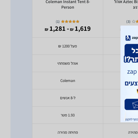
Aztec Big Atlas 8 Vent אוהל
Coleman Instant Tent 8-
גע
Person
מהירה ל4 אנ
)
1
(
)
3
(
264
- 1,281
1,619
- 
₪
₪
₪
₪
מעל 1200 ₪
עד 200 ₪
שפחתי
אוהל משפחתי
אוהל 
a
Coleman
Az
ל-8 אנשים
ל-4 אנשים
בקרוב
1.93 מטר
יעודכ
מהירה
פתיחה מהירה
פתיח