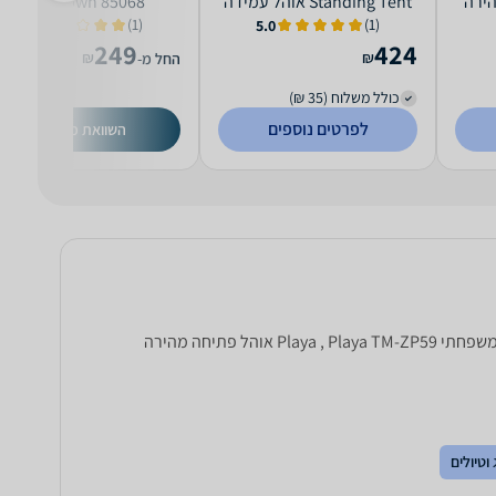
הירה
Standing Tent אוהל עמידה
85068 Camptown
ל8 אנשים Camp And Go
(1)
(1)
2.0
5.0
249
424
₪
₪
החל מ-
כולל משלוח (35 ₪)
לפרטים נוספים
השוואת מחירים
‏אוהל משפחתי ‏ל- 8 אנשים TM - ZP 59 אוהל פתיחה מהירה כחול משושה משפחתי Playa, TM-ZP59 אוהל פתיחה מהירה כחול משושה משפחתי Playa , Playa TM-ZP59 אוהל פתיחה מהירה
וטיולים