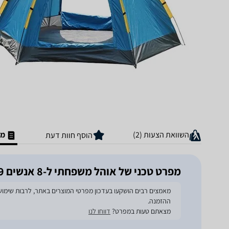
השוואת הצעות (2)
מפ
הוסף חוות דעת
מפרט טכני של ‏אוהל משפחתי ‏ל-8 אנשים TM-ZP59 אוהל פתיחה מהירה כחול משושה משפחתי Playa
ההזמנה.
מצאתם טעות במפרט?
דווחו לנו