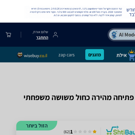
שלום אורח,
התחבר
מזגנים
zap cars
חתי ‏ל-8 אנשים TM-ZP59 אוהל פתיחה מהירה כחול משושה משפחתי
הזול ביותר
1
)
62
(