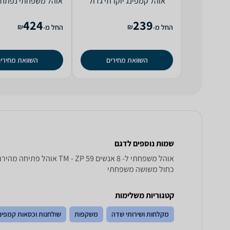
אוהל קמפינג יוקרתי גדול
Playa
אנשים Camp And Go
424
239
₪
₪
החל מ-
החל מ-
השוואת מחירים
השוואת מחירי
שמות נוספים לדגם
כחול משושה משפחתי
קטגוריות משלימות
מקלחות ושירותי שדה
משקפות
שולחנות וכסאות קמפינ