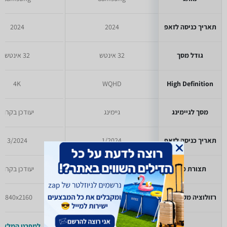
תאריך כניסה לזאפ
2024
2024
גודל מסך
32 אינטש
32 אינטש
4K
WQHD
High Definition
מסך לגיימינג
גיימינג
יעודכן בקרוב
תאריך כניסה לזאפ
1/2024
3/2024
תצורת מסך
קעור
יעודכן בקרוב
רזולוציה מקסימלית
2560x1440
3840x2160
למפרט המלא >>
למפרט המלא >