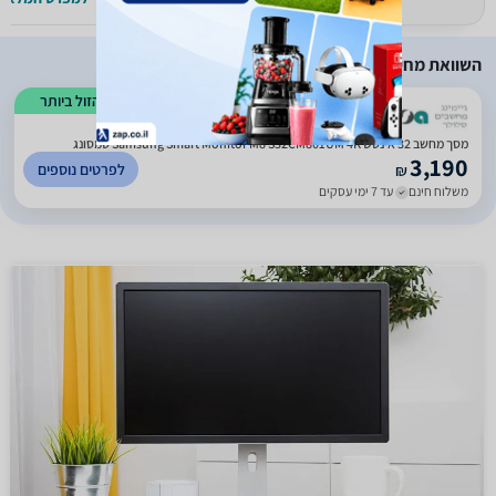
השוואת מחירים
הזול ביותר
)
59
(
1
מסך מחשב ‏32 ‏אינטש Samsung Smart Monitor M8 S32CM801UM 4K סמסונג
3,190
לפרטים נוספים
₪
משלוח חינם
עד 7 ימי עסקים