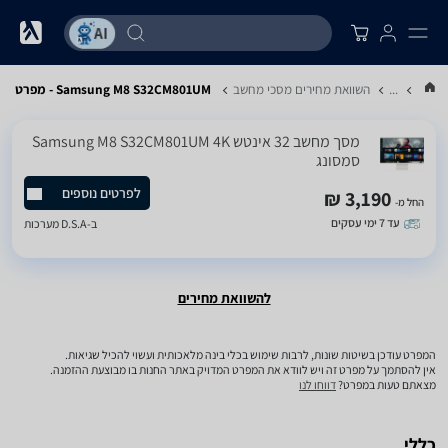
...
השוואת מחירים מסכי מחשב
Samsung M8 S32CM801UM - מפרט
מסך מחשב ‏32 ‏אינטש Samsung M8 S32CM801UM 4K
סמסונג
לפרטים נוספים
3,190 ₪
החל מ-
עד 7 ימי עסקים
ב-
D.S.A מערכות
להשוואת מחירים
המפרט עודכן בשיטות שונות, לרבות שימוש בכלי בינה מלאכותית ועשוי להכיל שגיאות.
אין להסתמך על מפרט זה ויש לוודא את המפרט המדויק באתר החנות בו מבוצעת ההזמנה.
מצאתם טעות במפרט?
דווחו לנו
כללי