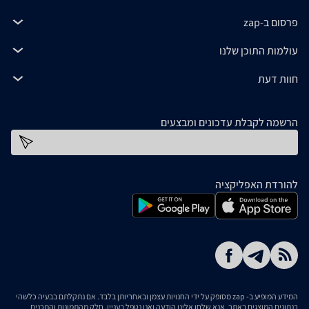
פרסום ב-zap
עולמות התוכן שלנו
חוות דעת
הרשמה לקבלת עדכונים ומבצעים
כתובת דוא''ל
להורדת האפליקציה
המידע המופיע ב- zap מסופק על ידי החנויות עצמן ובאחריותן בלבד. אם נתקלתם בבעיה כלשהי
בנתונים המוצגים באתר, אנא שלחו אלינו הודעה ואנו נטפל בעניין. חלק מהתמונות והתכנים