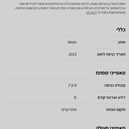
המפרט עודכן בשיטות שונות, לרבות שימוש בכלי בינה מלאכותית ועשוי להכיל שגיאות.
אין להסתמך על מפרט זה ויש לוודא את המפרט המדויק באתר החנות בו מבוצעת ההזמנה.
מצאתם טעות במפרט?
דווחו לנו
כללי
מותג
Miele
תאריך כניסה לזאפ
2023
מאפייני מפתח
קיבולת כביסה
8 ק"ג
דירוג אנרגטי קודם
D
מיקום הפתח
פתח קדמי
מאפייני פעולה