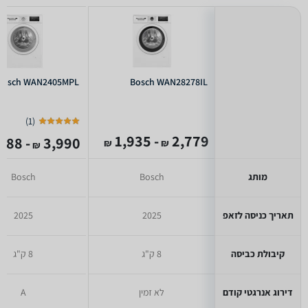
Bosch WAN2405MPL
Bosch WAN28278IL
)
1
(
- 1,935
2,779
- 1,788
3,990
₪
₪
₪
מותג
Bosch
Bosch
תאריך כניסה לזאפ
2025
2025
קיבולת כביסה
8 ק"ג
8 ק"ג
דירוג אנרגטי קודם
לא זמין
A