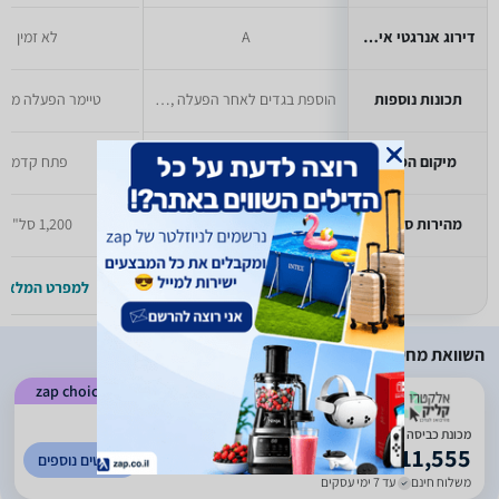
דירוג אנרגטי אירופאי
A
לא זמין
תכונות נוספות
הוספת בגדים לאחר הפעלה ,טיימר הפעלה מאוחרת
טיימר הפעלה מאו
מיקום הפתח
פתח קדמי
פתח קדמי
מהירות סחיטה
1,400 סל"ד
1,200 סל"ד
למפרט המלא >>
למפרט המלא >
השוואת מחירים
zap choice
)
2033
(
4.91
מכונת כביסה Miele WTD160WCS ‏8 ‏ק''ג מילה משובלת מייבש 5 קילו
11,555
לפרטים נוספים
₪
משלוח חינם
עד 7 ימי עסקים