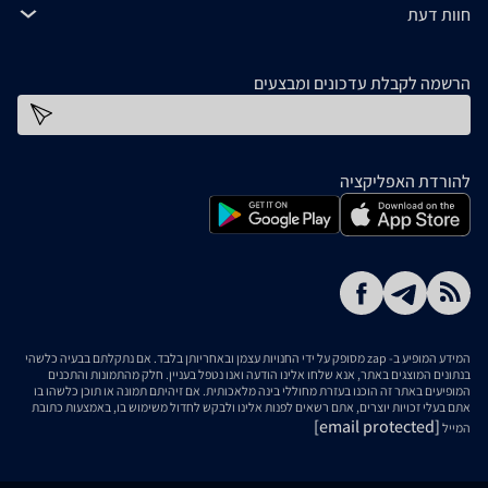
חוות דעת
הרשמה לקבלת עדכונים ומבצעים
כתובת דוא''ל
להורדת האפליקציה
המידע המופיע ב- zap מסופק על ידי החנויות עצמן ובאחריותן בלבד. אם נתקלתם בבעיה כלשהי
בנתונים המוצגים באתר, אנא שלחו אלינו הודעה ואנו נטפל בעניין. חלק מהתמונות והתכנים
המופיעים באתר זה הוכנו בעזרת מחוללי בינה מלאכותית. אם זיהיתם תמונה או תוכן כלשהו בו
אתם בעלי זכויות יוצרים, אתם רשאים לפנות אלינו ולבקש לחדול משימוש בו, באמצעות כתובת
[email protected]
המייל