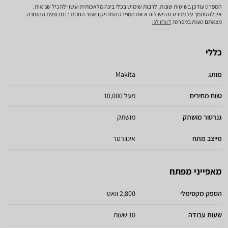
המפרט עודכן בשיטות שונות, לרבות שימוש בכלי בינה מלאכותית ועשוי להכיל שגיאות.
אין להסתמך על מפרט זה ויש לוודא את המפרט המדויק באתר החנות בו מבוצעת ההזמנה.
מצאתם טעות במפרט?
דווחו לנו
כללי
מותג
Makita
טווח מחירים
מעל 10,000
גנרטור מושתק
מושתק
מייצב מתח
אינוורטר
מאפייני מפתח
הספק מקסימלי
2,800 וואט
שעות עבודה
10 שעות