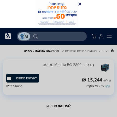
...
השוואת מחירים גנרטורים
Makita BG-2800I - מפרט
גנרטור Makita BG-2800I מקיטה
לפרטים נוספים
15,244 ₪
החל מ-
עד 7 ימי עסקים
ב-
אטלס טולס
להשוואת מחירים