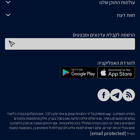
עולמות התוכן שלנו
חוות דעת
הרשמה לקבלת עדכונים ומבצעים
כתובת דוא''ל
להורדת האפליקציה
המידע המופיע ב- zap מסופק על ידי החנויות עצמן ובאחריותן בלבד. אם נתקלתם בבעיה כלשהי
בנתונים המוצגים באתר, אנא שלחו אלינו הודעה ואנו נטפל בעניין. חלק מהתמונות והתכנים
המופיעים באתר זה הוכנו בעזרת מחוללי בינה מלאכותית. אם זיהיתם תמונה או תוכן כלשהו בו
אתם בעלי זכויות יוצרים, אתם רשאים לפנות אלינו ולבקש לחדול משימוש בו, באמצעות כתובת
[email protected]
המייל