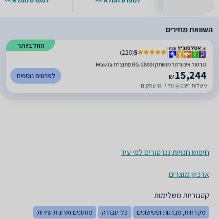
למפרט המלא >>
למפרט המלא >>
השוואת מחירים
הזול ביותר
)
220
(
5
גנרטור אינוורטר מושתק BG-2800I מתוצרת Makita
15,244
לפרטים נוספים
₪
משלוח חינם
עד 7 ימי עסקים
חיפוש חנויות גנרטורים לפי עיר
ארכיון מוצרים
קטגוריות משלימות
מקדחות, מברגות ופטישונים
כלי עבודה
מחסנים וארונות שירות