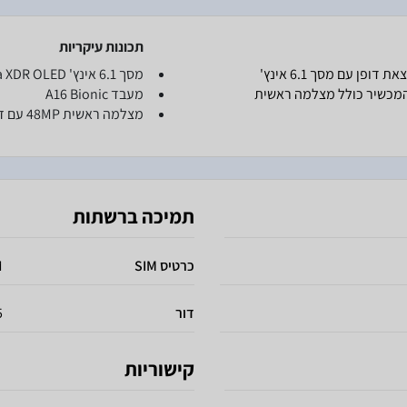
תכונות עיקריות
ה-iPhone 15 החדש מבית Apple מציע חווית משתמש יוצאת דופן עם מסך 6.1 אינץ'
מסך 6.1 אינץ' Super Retina XDR OLED
Su ומעבד A16 Bionic עוצמתי. המכשיר כולל מצלמה ראשית
מעבד A16 Bionic
מצלמה ראשית 48MP עם זום טלפוטו 2x
תמיכה ברשתות
כרטיס SIM
IM
דור
5
קישוריות