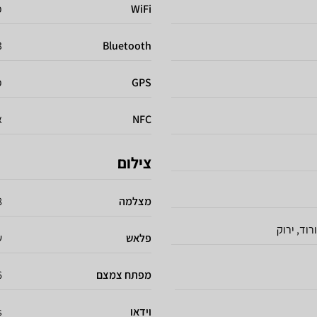
WiFi
כ
3
Bluetooth
GPS
כ
NFC
א
צילום
מצלמה
48 +
רוד, ירוק
פלאש
ש
מפתח צמצם
/f
וידאו
s