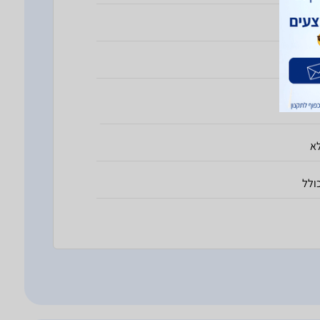
7 מ"מ
17 גרם
א
ולל