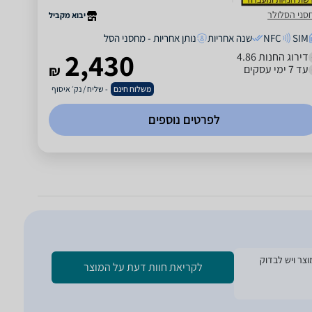
סני הסלולר
יבוא מקביל
SIM
NFC
שנה אחריות
נותן אחריות - מחסני הסל
2,430
דירוג החנות 4.86
עד 7 ימי עסקים
₪
משלוח חינם
- שליח / נק׳ איסוף
לפרטים נוספים
ת הזמנת המוצר ויש לבדוק
לקריאת חוות דעת על המוצר