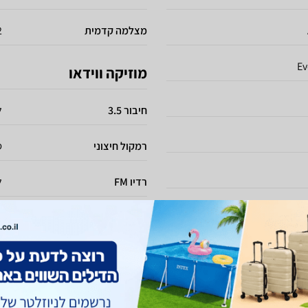
מצלמה קדמית
12 
Ev
מוזיקה ווידאו
חיבור 3.5
ל
רמקול חיצוני
ס
רדיו FM
ל
מימדים
גובה
6
רוחב
6