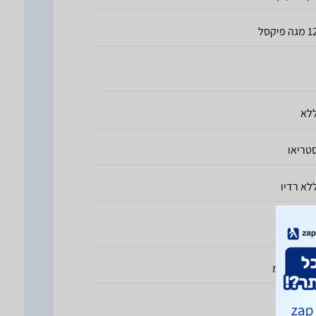
מגה פיקסל
לא
טריאו
לא רדיו
147. מ"מ
71. מ"מ