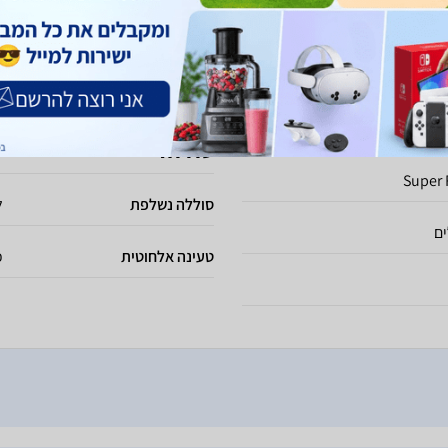
עובי
.8
משקל
1
סוללה
Super 
סוללה נשלפת
ל
טעינה אלחוטית
כ