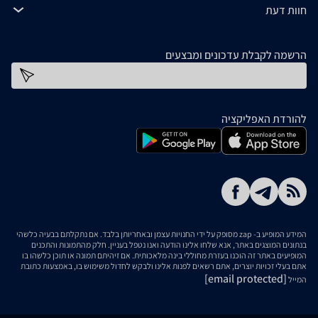
חוות דעת
הרשמה לקבלת עדכונים ומבצעים
כתובת דוא''ל
להורדת האפליקציה
המידע המופיע ב- zap מסופק על ידי החנויות עצמן ובאחריותן בלבד. אם נתקלתם בבעיה כלשהי
בנתונים המוצגים באתר, אנא שלחו אלינו הודעה ואנו נטפל בעניין. חלק מהתמונות והתכנים
המופיעים באתר זה הוכנו בעזרת מחוללי בינה מלאכותית. אם זיהיתם תמונה או תוכן כלשהו בו
אתם בעלי זכויות יוצרים, אתם רשאים לפנות אלינו ולבקש לחדול משימוש בו, באמצעות כתובת
[email protected]
המייל