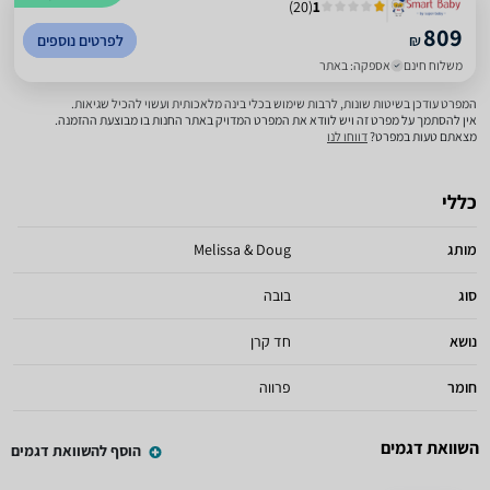
)
20
(
1
809
₪
לפרטים נוספים
משלוח חינם
אספקה: באתר
המפרט עודכן בשיטות שונות, לרבות שימוש בכלי בינה מלאכותית ועשוי להכיל שגיאות.
אין להסתמך על מפרט זה ויש לוודא את המפרט המדויק באתר החנות בו מבוצעת ההזמנה.
מצאתם טעות במפרט?
דווחו לנו
כללי
מותג
Melissa & Doug
סוג
בובה
נושא
חד קרן
חומר
פרווה
השוואת דגמים
הוסף להשוואת דגמים