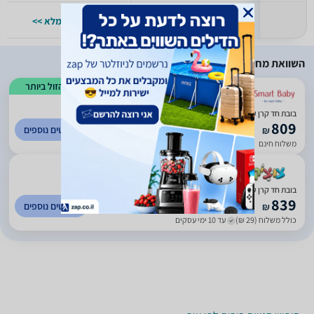
למפרט המלא >>
למפרט המלא >>
השוואת מחירים
הזול ביותר
)
20
(
1
בובת חד קרן ענקית מבית מליסה ודאג Melissa And Doug
809
לפרטים נוספים
₪
משלוח חינם
)
651
(
5
בובת חד קרן ענקית מבית מליסה ודאג Melissa And Doug
839
לפרטים נוספים
₪
כולל משלוח (29 ₪)
עד 10 ימי עסקים