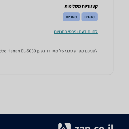
קטגוריות משלימות
מזגנים
מטריות
לחוות דעת ופרטי החנויות
לפניכם מפרט טכני של ‏מאוורר נטען Electro Hanan EL-5030. כל הנתונים שחייבים לדעת כדי לבחור נכון! זאפ השוואת מחירים מציגים לכם את כל המידע שעוזר לכם להשוות.