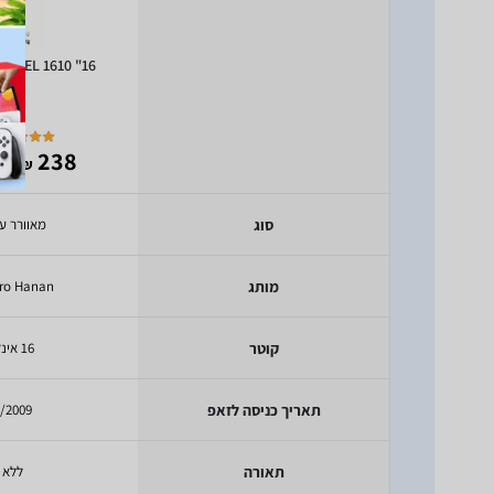
nan EL 1610 "16
- 103
238
₪
סוג
מאוורר ע
מותג
tro Hanan
קוטר
16 אינץ'
תאריך כניסה לזאפ
/2009
תאורה
ללא