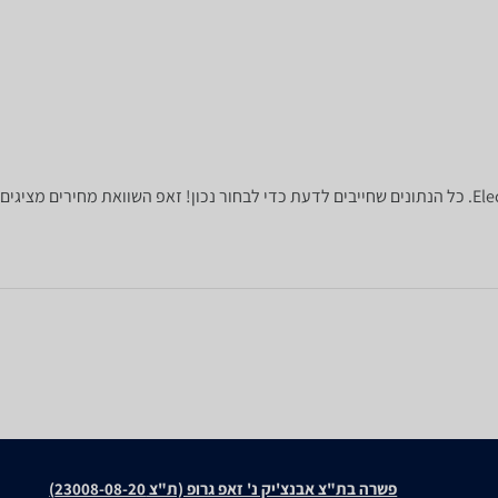
פשרה בת"צ אבנצ'יק נ' זאפ גרופ (ת"צ 23008-08-20)