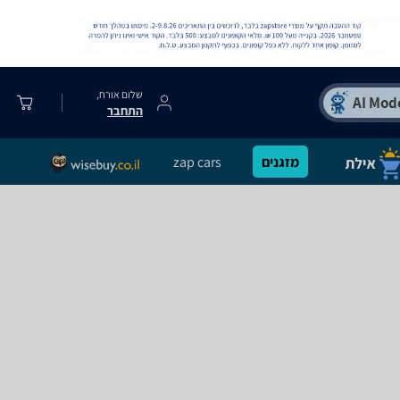
שלום אורח,
התחבר
מזגנים
zap cars