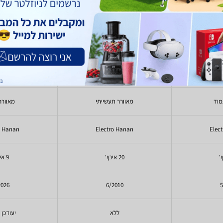
anan EL1010
Electro Hanan EL045
Electro Ha
)
2
(
215
328
- 158
299
₪
₪
₪
₪
מוד
מאוורר תעשייתי
מאוורר
o Hanan
Electro Hanan
Elec
20 אינץ'
9 אינץ'
2026
6/2010
5
ללא
יעודכן 