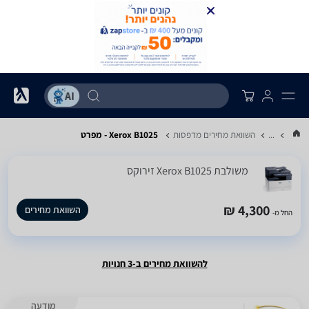
...
השוואת מחירים מדפסות
Xerox B1025 - מפרט
‏משולבת Xerox B1025 זירוקס
4,300 ₪
השוואת מחירים
החל מ-
להשוואת מחירים ב-3 חנויות
מודעה