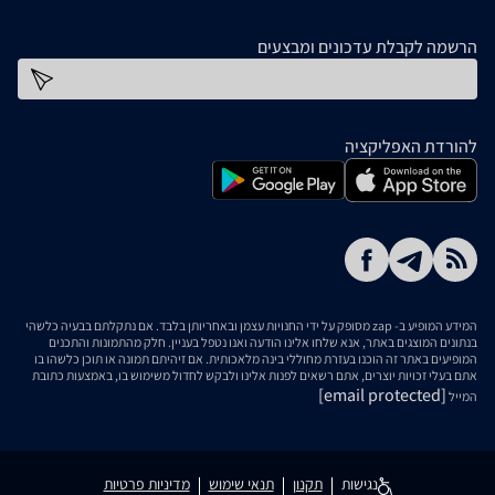
הרשמה לקבלת עדכונים ומבצעים
כתובת דוא''ל
להורדת האפליקציה
המידע המופיע ב- zap מסופק על ידי החנויות עצמן ובאחריותן בלבד. אם נתקלתם בבעיה כלשהי
בנתונים המוצגים באתר, אנא שלחו אלינו הודעה ואנו נטפל בעניין. חלק מהתמונות והתכנים
המופיעים באתר זה הוכנו בעזרת מחוללי בינה מלאכותית. אם זיהיתם תמונה או תוכן כלשהו בו
אתם בעלי זכויות יוצרים, אתם רשאים לפנות אלינו ולבקש לחדול משימוש בו, באמצעות כתובת
[email protected]
המייל
נגישות
תקנון
תנאי שימוש
מדיניות פרטיות