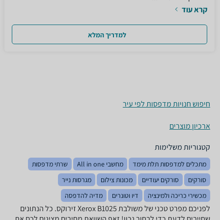
קרא עוד
למדריך המלא
חיפוש חנויות מדפסות לפי עיר
ארכיון מוצרים
קטגוריות משלימות
מתכלים למדפסות תלת מימד
מחשבי All in one
שרתי מדפסות
סורקים
סורקים יעודיים
מכונות צילום
מגרסות נייר
מכשירי כריכה ולמינציה
דיו וטונרים
מדיה להדפסה
לפניכם מפרט טכני של ‏משולבת Xerox B1025 זירוקס. כל הנתונים
שחייבים לדעת כדי לבחור נכון! זאפ השוואת מחירים מציגים לכם את