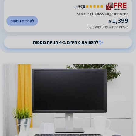
)
593
(
5
מסך מחשב Samsung U28R550UQP
1,399
לפרטים נוספים
₪
משלוח חינם
עד 3 ימי עסקים
להשוואת מחירים ב-4 חנויות נוספות