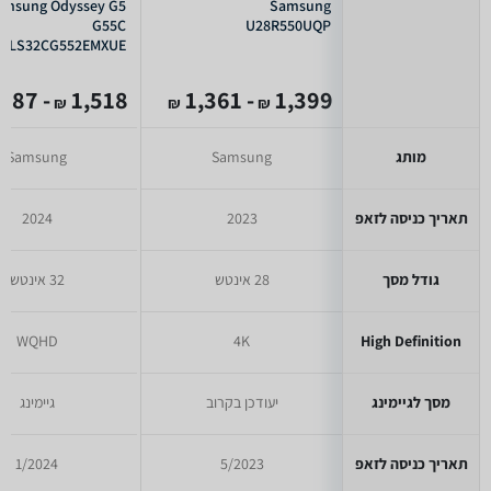
amsung Odyssey G5
Samsung
G55C
U28R550UQP
LS32CG552EMXUE
- 987
1,518
- 1,361
1,399
₪
₪
₪
מותג
Samsung
Samsung
תאריך כניסה לזאפ
2023
2024
גודל מסך
28 אינטש
32 אינטש
WQHD
4K
High Definition
מסך לגיימינג
יעודכן בקרוב
גיימינג
תאריך כניסה לזאפ
5/2023
1/2024