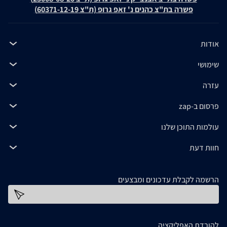
פשרה בת"צ כהנים נ' זאפ גרופ (ת"צ 60371-12-19)
אודות
שימושי
עזרה
פרסום ב-zap
עולמות התוכן שלנו
חוות דעת
הרשמה לקבלת עדכונים ומבצעים
כתובת דוא''ל
להורדת האפליקציה