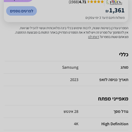
)
1988
(
4.71
1,361
₪
לפרטים נוספים
משלוח חינם
עד 3 ימי עסקים
המפרט עודכן בשיטות שונות, לרבות שימוש בכלי בינה מלאכותית ועשוי להכיל שגיאות.
אין להסתמך על מפרט זה ויש לוודא את המפרט המדויק באתר החנות בו מבוצעת ההזמנה.
מצאתם טעות במפרט?
דווחו לנו
כללי
מותג
Samsung
תאריך כניסה לזאפ
2023
מאפייני מפתח
גודל מסך
28 אינטש
4K
High Definition