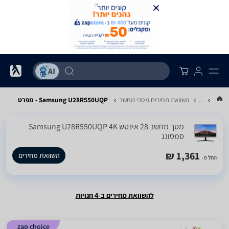
...
השוואת מחירים מסכי מחשב
Samsung U28R550UQP - מפרט
מסך מחשב ‏28 ‏אינטש Samsung U28R550UQP 4K
סמסונג
1,361 ₪
השוואת מחירים
החל מ-
להשוואת מחירים ב-4 חנויות
zap choice