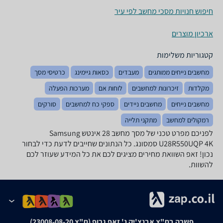
חיפוש חנויות מסכי מחשב לפי עיר
ארכיון מוצרים
קטגוריות משלימות
מחשבים נייחים ממותגים
מעבדים
כסאות גיימינג
כרטיסי מסך
מקלדות
זיכרונות למחשבים
לוחות אם
מערכות הפעלה
מחשבים נייחים
מחשבים ניידים
ספקי כח למחשבים
סורקים
רמקולים למחשב
מתקני תלייה
לפניכם מפרט טכני של מסך מחשב ‏28 ‏אינטש Samsung
U28R550UQP 4K סמסונג. כל הנתונים שחייבים לדעת כדי לבחור
נכון! זאפ השוואת מחירים מציגים לכם את כל המידע שעוזר לכם
להשוות.
פשרה בת"צ אבנצ'יק נ' זאפ גרופ (ת"צ 23008-08-20)