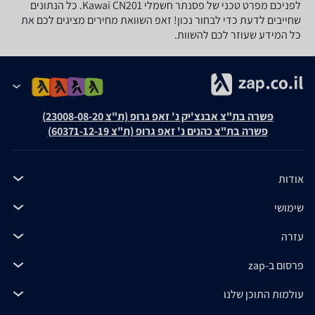
לפניכם מפרט טכני של ‏פסנתר חשמלי Kawai CN201. כל הנתונים
שחייבים לדעת כדי לבחור נכון! זאפ השוואת מחירים מציגים לכם את
כל המידע שעוזר לכם להשוות.
פשרה בת"צ אבנצ'יק נ' זאפ גרופ (ת"צ 23008-08-20)
פשרה בת"צ כהנים נ' זאפ גרופ (ת"צ 60371-12-19)
אודות
שימושי
עזרה
פרסום ב-zap
עולמות התוכן שלנו