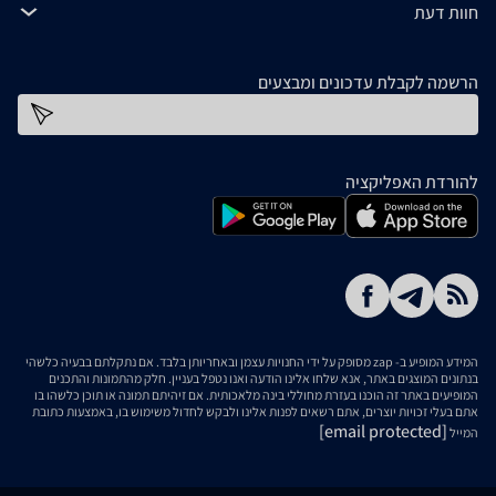
חוות דעת
הרשמה לקבלת עדכונים ומבצעים
כתובת דוא''ל
להורדת האפליקציה
המידע המופיע ב- zap מסופק על ידי החנויות עצמן ובאחריותן בלבד. אם נתקלתם בבעיה כלשהי
בנתונים המוצגים באתר, אנא שלחו אלינו הודעה ואנו נטפל בעניין. חלק מהתמונות והתכנים
המופיעים באתר זה הוכנו בעזרת מחוללי בינה מלאכותית. אם זיהיתם תמונה או תוכן כלשהו בו
אתם בעלי זכויות יוצרים, אתם רשאים לפנות אלינו ולבקש לחדול משימוש בו, באמצעות כתובת
[email protected]
המייל