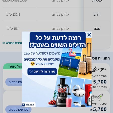
יציאות
יעודכן בקרוב
Headphones ,USB
רוחב
יעודכן בקרוב
132.3 ס"מ
גובה
יעודכן בקרוב
15.4 ס"מ
למפרט המלא >>
למפרט המלא >>
החנויות הכי זולות
הזול ביותר
)
320
(
5
פסנתר חשמלי קוואי KAWAI CN201 Rosewood
5,700
לפרטים נוספים
₪
משלוח חינם
עד 5 ימי עסקים
)
221
(
5
פסנתר חשמלי Kawai CN201 במלאי!
5,700
לפרטים נוספים
₪